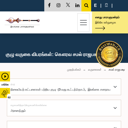
E
|
සි
|
எனது பாராளுமன்றம்
இங்கே உள்நுழைக
குழு வருகை விபரங்கள்: கௌரவ சமல் ராஜபக்ஷ, பா.உ.
முதற்பக்கம்
வருகைகள்
சமல் ராஜபக்ஷ
குழு
பார்க்க
02
சமூகமளித்தார்/சமூகமளிக்கவில்லை