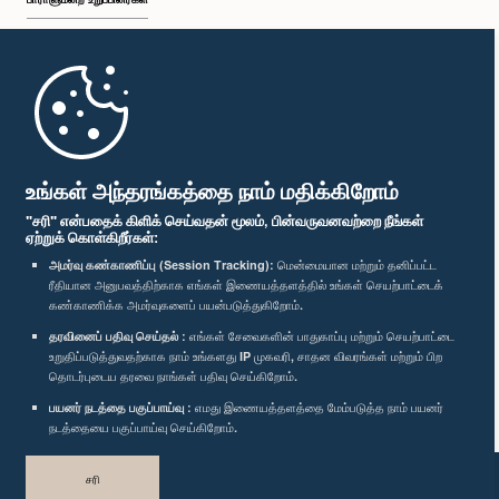
முதற்பக்கம்
பாராளுமன்ற கையடக்க செயலி
உங்கள் அந்தரங்கத்தை நாம் மதிக்கிறோம்
"சரி" என்பதைக் கிளிக் செய்வதன் மூலம், பின்வருவனவற்றை நீங்கள்
ஏற்றுக் கொள்கிறீர்கள்:
அமர்வு கண்காணிப்பு (Session Tracking):
மென்மையான மற்றும் தனிப்பட்ட
ரீதியான அனுபவத்திற்காக எங்கள் இணையத்தளத்தில் உங்கள் செயற்பாட்டைக்
எம்மை பின்தொடர்க :
கண்காணிக்க அமர்வுகளைப் பயன்படுத்துகிறோம்.
தரவினைப் பதிவு செய்தல் :
எங்கள் சேவைகளின் பாதுகாப்பு மற்றும் செயற்பாட்டை
விருதுகள்
உறுதிப்படுத்துவதற்காக நாம் உங்களது IP முகவரி, சாதன விவரங்கள் மற்றும் பிற
தொடர்புடைய தரவை நாங்கள் பதிவு செய்கிறோம்.
பயனர் நடத்தை பகுப்பாய்வு :
எமது இணையத்தளத்தை மேம்படுத்த நாம் பயனர்
தனியுரிமைக் கொள்கை
நடத்தையை பகுப்பாய்வு செய்கிறோம்.
பதிப்புரிமை © இலங்கை பாராளுமன்றம்.
சரி
முழுப்பதிப்புரிமையுடையது.