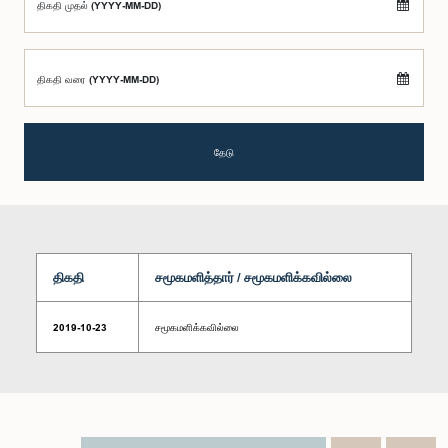
திகதி முதல் (YYYY-MM-DD)
திகதி வரை (YYYY-MM-DD)
தேடு
திகதி
சமூகமளித்தார் / சமூகமளிக்கவில்லை
2019-10-23
சமூகமளிக்கவில்லை