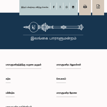
இந்தப் பக்கத்தை பகிர்ந்து கொள்க
Facebook
X
WhatsApp
LinkedIn
பாராளுமன்றத்திற்கு வருகை தருதல்
பாராளுமன்ற அலுவல்கள்
கற்க
செயலகம்
பங்கேற்க
பாராளுமன்ற நேரலை
பாராளுமன்ற உறுப்பினர்கள்