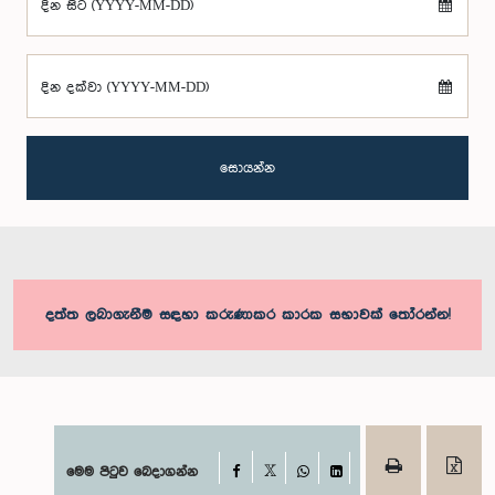
දින සිට (YYYY-MM-DD)
දින දක්වා (YYYY-MM-DD)
සොයන්න
දත්ත ලබාගැනීම සඳහා කරුණාකර කාරක සභාවක් තෝරන්න!
Facebook
මෙම පිටුව බෙදාගන්න
X
WhatsApp
LinkedIn