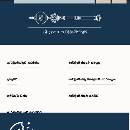
පාර්ලි‌මේන්තුව නරඹන්න
පාර්ලිමේන්තුවේ කටයුතු
දැනුමට
පාර්ලිමේන්තු මහලේකම් කාර්යාලය
සම්බන්ධ වන්න
පාර්ලිමේන්තුව සජීවීව
පාර්ලි‌මේන්තුවේ මන්ත්‍රීවරු
මුල් පිටුව