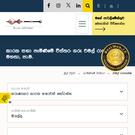
E
|
த
|
මගේ පාර්ලිමේන්තුව
මෙතැනින් පිවිසෙන්න
කාරක සභා පැමිණීමේ විස්තර: ගරු චමල් රාජපක්ෂ
මහතා, පා.ම.
මුල් පිටුව
පැමිණීමේ විස්තර
චමල් රාජපක්ෂ
කාරක සභාව
02
පැමිණි/නොපැමිණි