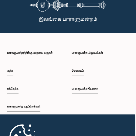
கௌரவ பியங்கர ஜயரத்ன, பா.உ.
பாராளுமன்றத்திற்கு வருகை தருதல்
பாராளுமன்ற அலுவல்கள்
உறுப்பினர்
கற்க
செயலகம்
பங்கேற்க
பாராளுமன்ற நேரலை
பாராளுமன்ற உறுப்பினர்கள்
முதற்பக்கம்
கௌரவ கௌரவ கீதாஞ்ஜன குணவர்தன, பா.உ.,, பா.உ.
உறுப்பினர்