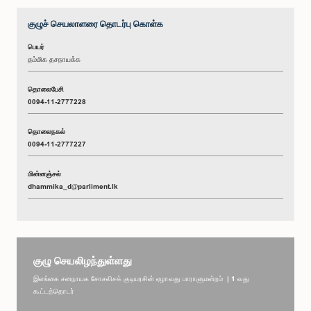
குழுச் செயலாளரை தொடர்பு கொள்க
பெயர்
தம்மிக தசநாயக்க
தொலைபேசி
0094-11-2777228
தொலைநகல்
0094-11-2777227
மின்னஞ்சல்
dhammika_d@parliment.lk
குழு செயலிழந்துள்ளது
இலங்கை சனநாயக சோசலிசக் குடியரசின் ஏழாவது பாராளுமன்றம் | 1 வது
கூட்டத்தொடர்