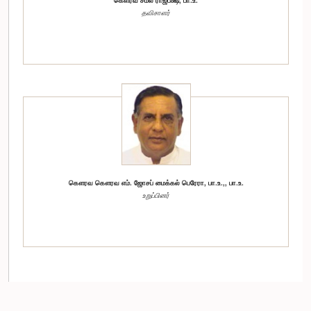
கௌரவ சமல் ராஜபக்ஷ, பா.உ.
தவிசாளர்
கௌரவ கௌரவ எம். ஜோசப் மைக்கல் பெரேரா, பா.உ.,, பா.உ.
உறுப்பினர்