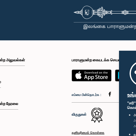
ன்ற அலுவல்கள்
பாராளுமன்ற கையடக்க செயலி
்
உங்
எம்மை பின்தொடர்க :
"சரி
ன்ற நேரலை
கொள்க
விருதுகள்
அ
அ
அ
தனியுரிமைக் கொள்கை
த