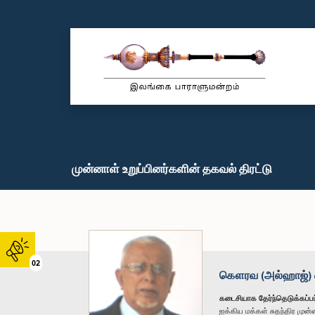
முன்னாள் உறுப்பினர்களின் தகவல் திரட்டு
02
கௌரவ (அல்ஹாஜ்) ஏ.எ
கடைசியாக தேர்ந்தெடுக்கப்பட
ஐக்கிய மக்கள் சுதந்திர மு