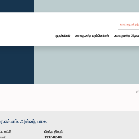
பாராளுமன்றத்
முதற்பக்கம்
பாராளுமன்ற உறுப்பினர்கள்
பாராளுமன்ற அலுவ
மு
ச்.எம். அஸ்வர், பா.உ.
்ட கட்சி
பிறந்த திகதி
ன்னணி
1937-02-08