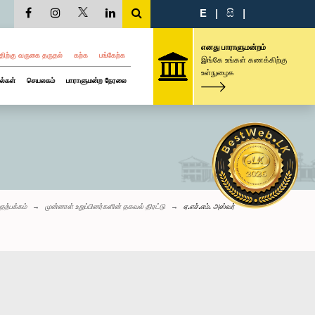
E
|
සි
|
எனது பாராளுமன்றம்
திற்கு வருகை தருதல்
கற்க
பங்கேற்க
இங்கே உங்கள் கணக்கிற்கு
உள்நுழைக
ல்கள்
செயலகம்
பாராளுமன்ற நேரலை
தற்பக்கம்
முன்னாள் உறுப்பினர்களின் தகவல் திரட்டு
ஏ.எச்.எம். அஸ்வர்