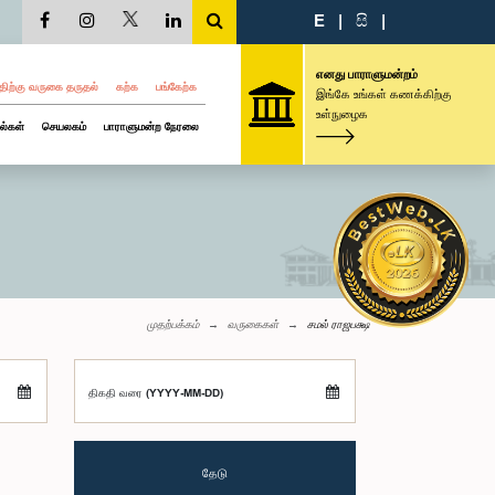
E
|
සි
|
எனது பாராளுமன்றம்
திற்கு வருகை தருதல்
கற்க
பங்கேற்க
இங்கே உங்கள் கணக்கிற்கு
உள்நுழைக
ல்கள்
செயலகம்
பாராளுமன்ற நேரலை
முதற்பக்கம்
வருகைகள்
சமல் ராஜபக்ஷ
திகதி வரை (YYYY-MM-DD)
தேடு