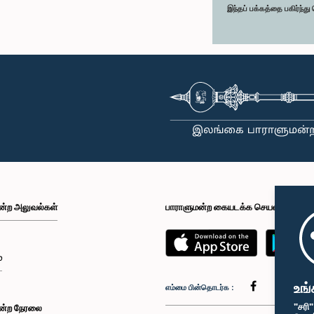
இந்தப் பக்கத்தை பகிர்ந்த
ன்ற அலுவல்கள்
பாராளுமன்ற கையடக்க செயலி
்
உங்
எம்மை பின்தொடர்க :
"சரி
ன்ற நேரலை