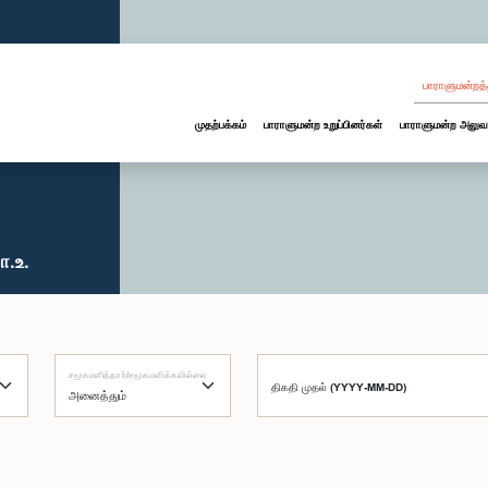
பாராளுமன்றத்
முதற்பக்கம்
பாராளுமன்ற உறுப்பினர்கள்
பாராளுமன்ற அலுவ
ா.உ.
சமூகமளித்தார்/சமூகமளிக்கவில்லை
திகதி முதல் (YYYY-MM-DD)