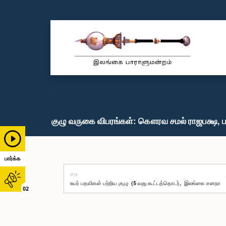
குழு வருகை விபரங்கள்: கௌரவ சமல் ராஜபக்ஷ, ப
பார்க்க
குழு
02