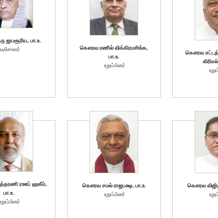
 ஜயசூரிய, பா.உ.
கௌரவ ரணில் விக்கிரமசிங்க,
தவிசாளர்
கௌரவ சட்டத்
பா.உ.
கிரிஎல்
உறுப்பினர்
உறுப
்தரணி ரஊப் ஹகீம்,
கௌரவ சமல் ராஜபக்ஷ, பா.உ.
கௌரவ விஜித 
பா.உ.
உறுப்பினர்
உறுப
உறுப்பினர்