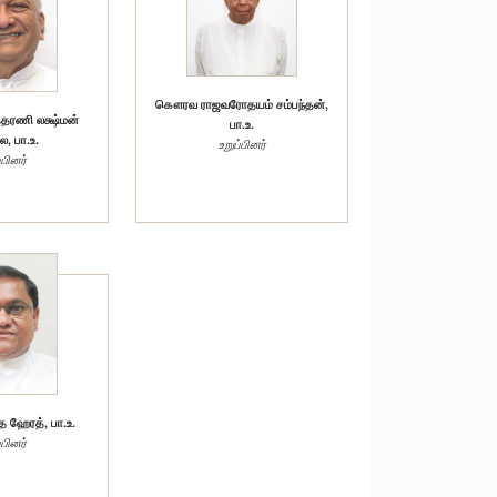
கௌரவ ராஜவரோதயம் சம்பந்தன்,
தரணி லக்ஷ்மன்
பா.உ.
ல, பா.உ.
உறுப்பினர்
்பினர்
ஹேரத், பா.உ.
்பினர்