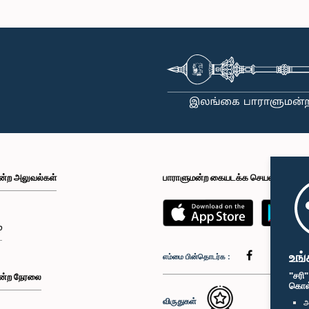
ன்ற அலுவல்கள்
பாராளுமன்ற கையடக்க செயலி
்
உங்
எம்மை பின்தொடர்க :
"சரி
ன்ற நேரலை
கொள்க
விருதுகள்
அ