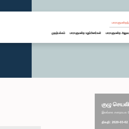
பாராளுமன்றத்
முதற்பக்கம்
பாராளுமன்ற உறுப்பினர்கள்
பாராளுமன்ற அலுவ
குழு செயலி
இலங்கை சனநாயக சோச
திகதி: 2020-03-02