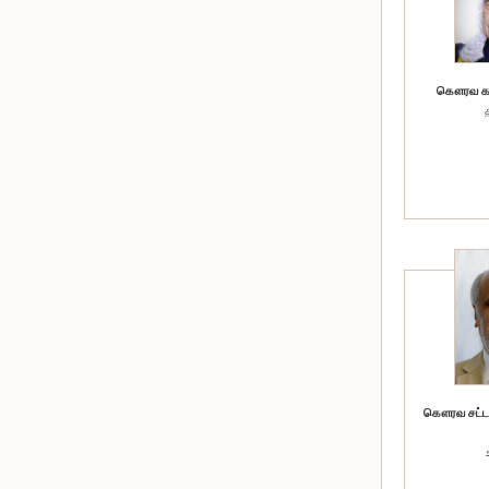
கௌரவ கரு
கௌரவ சட்டத