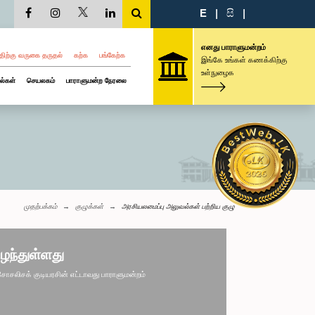
E
|
සි
|
எனது பாராளுமன்றம்
திற்கு வருகை தருதல்
கற்க
பங்கேற்க
இங்கே உங்கள் கணக்கிற்கு
உள்நுழைக
ல்கள்
செயலகம்
பாராளுமன்ற நேரலை
முதற்பக்கம்
குழுக்கள்
அரசியலமைப்பு அலுவல்கள் பற்றிய குழு
ழந்துள்ளது
லிசக் குடியரசின் எட்டாவது பாராளுமன்றம்