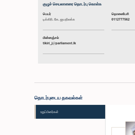
குழுச் செயலாளரை தொடர்பு கொள்க
பெயர்
தொலைபேசி
டிக்கிரி. கே. ஜயதிலக்க
0112777562
மின்னஞ்சல்
tikiri_j@parliament.lk
தொடர்புடைய தகவல்கள்
உறுப்பினர்கள்