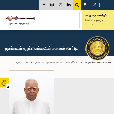
E
|
සි
|
எனது பாராளுமன்றம்
இங்கே உள்நுழைக
முன்னாள் உறுப்பினர்களின் தகவல் திரட்டு
முதற்பக்கம்
முன்னாள் உறுப்பினர்களின் தகவல் திரட்டு
ராஜவரோதயம் சம்பந்தன்
02