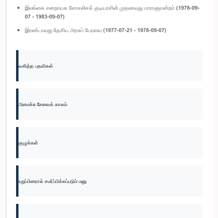
இலங்கை சனநாயக சோசலிசக் குடியரசின் முதலாவது பாராளுமன்றம் (1978-09-
07 - 1983-09-07)
இரண்டாவது தேசிய அரசுப் பேரவை (1977-07-21 - 1978-09-07)
வகித்த பதவிகள்
அமைச்சு சேவைக் காலம்
குழுக்கள்
உறுப்பினரால் சமர்ப்பிக்கப்படும் மனு