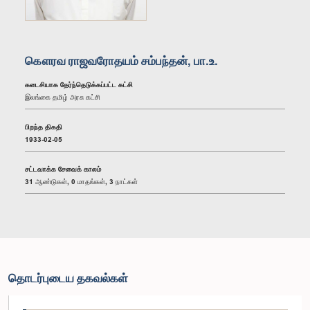
கௌரவ ராஜவரோதயம் சம்பந்தன், பா.உ.
கடைசியாக தேர்ந்தெடுக்கப்பட்ட கட்சி
இலங்கை தமிழ் அரசு கட்சி
பிறந்த திகதி
1933-02-05
சட்டவாக்க சேவைக் காலம்
31 ஆண்டுகள், 0 மாதங்கள், 3 நாட்கள்
தொடர்புடைய தகவல்கள்