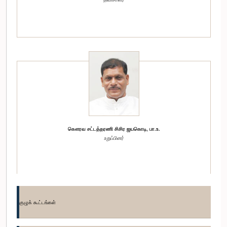
கௌரவ சட்டத்தரணி சிசிர ஜயகொடி, பா.உ.
உறுப்பினர்
குழுக் கூட்டங்கள்