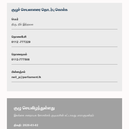
குழுச் செயலாளரை தொடர்பு கொள்க
பெயர்
திரு. நீல் இத்தவல
தொலைபேசி
0112 -777229
தொலைநகல்
0112-777508
மின்னஞ்சல்
neil_p@parliament.lk
குழு செயலிழந்துள்ளது
இலங்கை சனநாயக சோசலிசக் குடியரசின் எட்டாவது பாராளுமன்றம்
திகதி: 2020-03-02