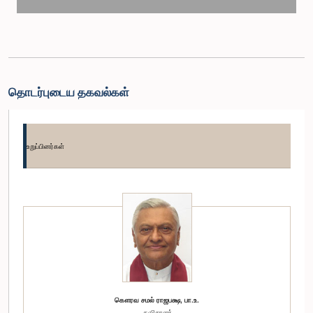
தொடர்புடைய தகவல்கள்
உறுப்பினர்கள்
கௌரவ சமல் ராஜபக்ஷ, பா.உ.
தவிசாளர்