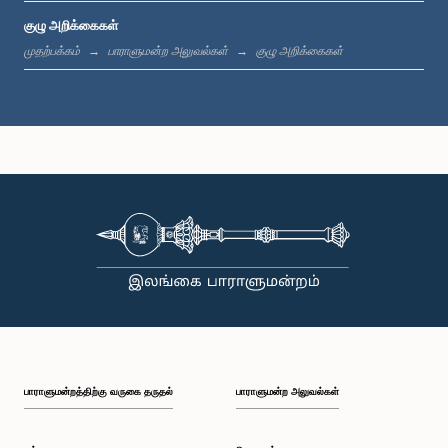
குழு அறிக்கைகள்
முதற்பக்கம்
பாராளுமன்ற அலுவல்கள்
குழு அறிக்கைகள்
கௌரவ லசந்த அலகியவன்ன, பா.உ.
உறுப்பினர்
பாராளுமன்றத்திற்கு வருகை தருதல்
பாராளுமன்ற அலுவல்கள்