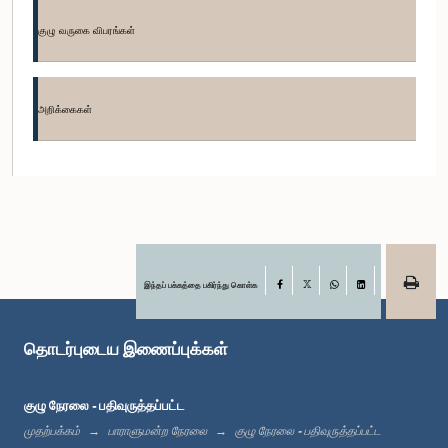
குழு வருகை விபரங்கள்
கௌரவ எம்.எச்.எம். சல்மான், பா.உ.
உறுப்பினர்
அறிக்கைகள்
இந்தப் பக்கத்தை பகிர்ந்து கொள்க
Facebook
X
WhatsApp
LinkedIn
தொடர்புடைய இணைப்புக்கள்
கௌரவ கனக ஹேரத், பா.உ.
உறுப்பினர்
குழு நேரலை - பதிவுருத்தப்பட்ட
முதற்பக்கம்
பாராளுமன்ற நேரலை
குழு நேரலை - பதிவுருத்தப்பட்ட