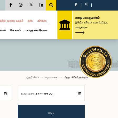
E
|
සි
|
எனது பாராளுமன்றம்
திற்கு வருகை தருதல்
கற்க
பங்கேற்க
இங்கே உங்கள் கணக்கிற்கு
உள்நுழைக
ல்கள்
செயலகம்
பாராளுமன்ற நேரலை
முதற்பக்கம்
வருகைகள்
அனுர சிட்னி ஜயரத்ன
திகதி வரை (YYYY-MM-DD)
தேடு