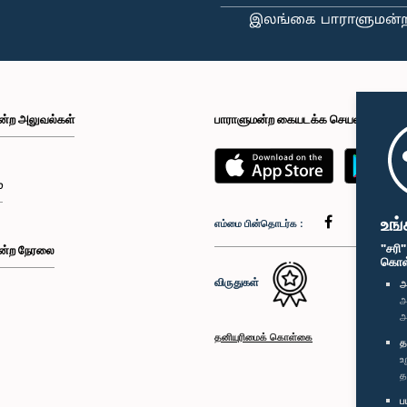
ன்ற அலுவல்கள்
பாராளுமன்ற கையடக்க செயலி
்
உங்
எம்மை பின்தொடர்க :
"சரி
ன்ற நேரலை
கொள்க
விருதுகள்
அ
அ
அ
தனியுரிமைக் கொள்கை
த
உ
த
ப