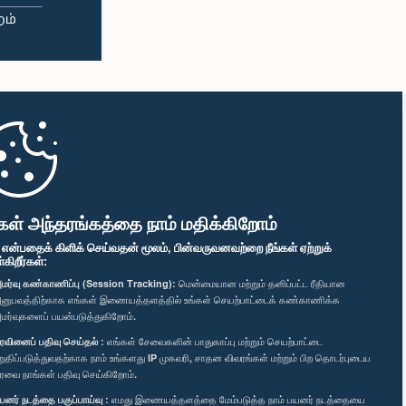
கள் அந்தரங்கத்தை நாம் மதிக்கிறோம்
" என்பதைக் கிளிக் செய்வதன் மூலம், பின்வருவனவற்றை நீங்கள் ஏற்றுக்
ிறீர்கள்:
மர்வு கண்காணிப்பு (Session Tracking):
மென்மையான மற்றும் தனிப்பட்ட ரீதியான
னுபவத்திற்காக எங்கள் இணையத்தளத்தில் உங்கள் செயற்பாட்டைக் கண்காணிக்க
மர்வுகளைப் பயன்படுத்துகிறோம்.
ரவினைப் பதிவு செய்தல் :
எங்கள் சேவைகளின் பாதுகாப்பு மற்றும் செயற்பாட்டை
றுதிப்படுத்துவதற்காக நாம் உங்களது IP முகவரி, சாதன விவரங்கள் மற்றும் பிற தொடர்புடைய
ரவை நாங்கள் பதிவு செய்கிறோம்.
யனர் நடத்தை பகுப்பாய்வு :
எமது இணையத்தளத்தை மேம்படுத்த நாம் பயனர் நடத்தையை