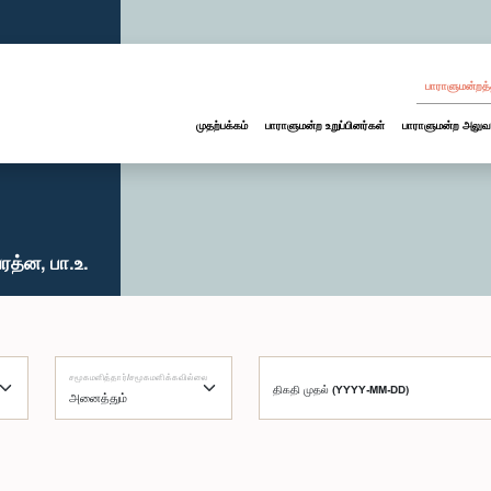
பாராளுமன்றத்
முதற்பக்கம்
பாராளுமன்ற உறுப்பினர்கள்
பாராளுமன்ற அலுவ
த்ன, பா.உ.
சமூகமளித்தார்/சமூகமளிக்கவில்லை
திகதி முதல் (YYYY-MM-DD)