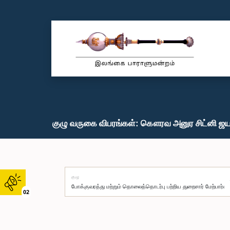
குழு வருகை விபரங்கள்: கௌரவ அனுர சிட்னி ஜயர
குழு
02