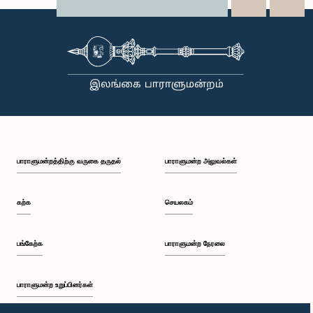
X
WhatsApp
LinkedIn
பாராளுமன்றத்திற்கு வருகை தருதல்
பாராளுமன்ற அலுவல்கள்
கற்க
செயலகம்
பங்கேற்க
பாராளுமன்ற நேரலை
பாராளுமன்ற உறுப்பினர்கள்