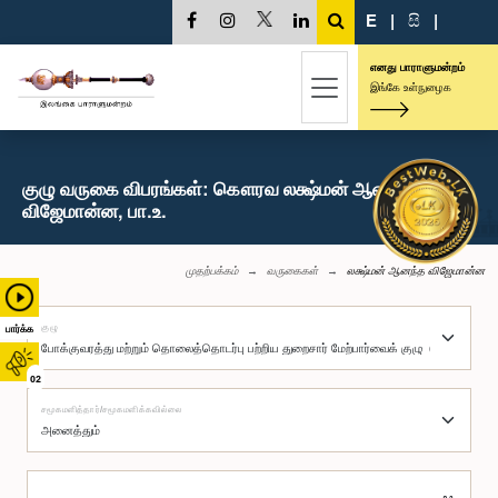
E
|
සි
|
எனது பாராளுமன்றம்
இங்கே உள்நுழைக
குழு வருகை விபரங்கள்: கௌரவ லக்ஷ்மன் ஆனந்த
விஜேமான்ன, பா.உ.
முதற்பக்கம்
வருகைகள்
லக்ஷ்மன் ஆனந்த விஜேமான்ன
குழு
பார்க்க
02
சமூகமளித்தார்/சமூகமளிக்கவில்லை