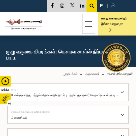
E
|
සි
|
எனது பாராளுமன்றம்
இங்கே உள்நுழைக
குழு வருகை விபரங்கள்: கௌரவ சாள்ஸ் நிர்மலநாதன்,
பா.உ.
முதற்பக்கம்
வருகைகள்
சாள்ஸ் நிர்மலநாதன்
குழு
பார்க்க
02
சமூகமளித்தார்/சமூகமளிக்கவில்லை