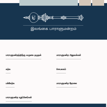
X
WhatsApp
LinkedIn
பாராளுமன்றத்திற்கு வருகை தருதல்
பாராளுமன்ற அலுவல்கள்
கற்க
செயலகம்
பங்கேற்க
பாராளுமன்ற நேரலை
பாராளுமன்ற உறுப்பினர்கள்