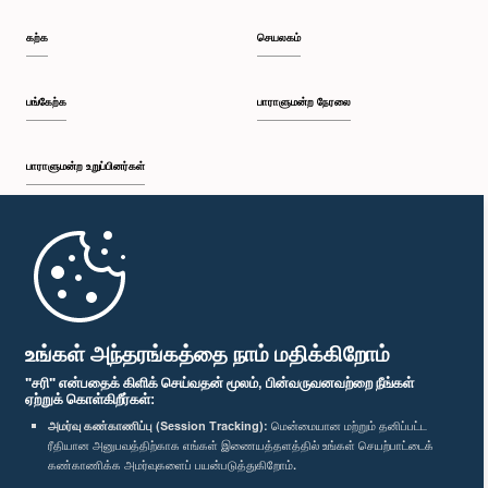
கற்க
செயலகம்
பங்கேற்க
பாராளுமன்ற நேரலை
பாராளுமன்ற உறுப்பினர்கள்
முதற்பக்கம்
பாராளுமன்ற கையடக்க செயலி
உங்கள் அந்தரங்கத்தை நாம் மதிக்கிறோம்
"சரி" என்பதைக் கிளிக் செய்வதன் மூலம், பின்வருவனவற்றை நீங்கள்
ஏற்றுக் கொள்கிறீர்கள்:
அமர்வு கண்காணிப்பு (Session Tracking):
மென்மையான மற்றும் தனிப்பட்ட
ரீதியான அனுபவத்திற்காக எங்கள் இணையத்தளத்தில் உங்கள் செயற்பாட்டைக்
எம்மை பின்தொடர்க :
கண்காணிக்க அமர்வுகளைப் பயன்படுத்துகிறோம்.