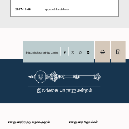
2017-11-08
சமூகமளிக்கவில்லை
இந்தப் பக்கத்தை பகிர்ந்து கொள்க
Facebook
X
WhatsApp
LinkedIn
பாராளுமன்றத்திற்கு வருகை தருதல்
பாராளுமன்ற அலுவல்கள்