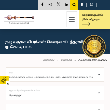
E
|
සි
|
எனது பாராளுமன்றம்
இங்கே உள்நுழைக
குழு வருகை விபரங்கள்: கௌரவ சட்டத்தரணி சிசிர
ஜயகொடி, பா.உ.
முதற்பக்கம்
வருகைகள்
சட்டத்தரணி சிசிர ஜயகொடி
குழு
02
சமூகமளித்தார்/சமூகமளிக்கவில்லை