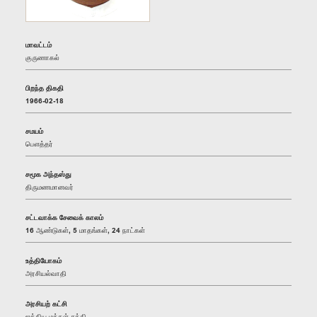
மாவட்டம்
குருணாகல்
பிறந்த திகதி
1966-02-18
சமயம்
பௌத்தர்
சமூக அந்தஸ்து
திருமணமானவர்
சட்டவாக்க சேவைக் காலம்
16 ஆண்டுகள், 5 மாதங்கள், 24 நாட்கள்
உத்தியோகம்
அரசியல்வாதி
அரசியற் கட்சி
ஐக்கிய மக்கள் சக்தி