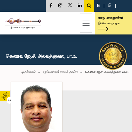
E
|
සි
|
எனது பாராளுமன்றம்
இங்கே உள்நுழைக
கௌரவ ஜே.சீ. அலவத்துவல, பா.உ.
முதற்பக்கம்
உறுப்பினர்கள் தகவல் திரட்டு
கௌரவ ஜே.சீ. அலவத்துவல, பா.உ.
02