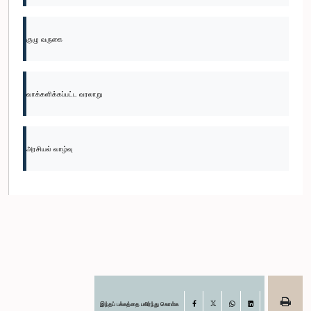
குழு வருகை
வாக்களிக்கப்பட்ட வரலாறு
அரசியல் வாழ்வு
இந்தப் பக்கத்தை பகிர்ந்து கொள்க
Facebook