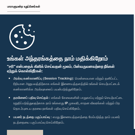
பாராளுமன்ற உறுப்பினர்கள்
முதற்பக்கம்
பாராளுமன்ற கையடக்க செயலி
உங்கள் அந்தரங்கத்தை நாம் மதிக்கிறோம்
"சரி" என்பதைக் கிளிக் செய்வதன் மூலம், பின்வருவனவற்றை நீங்கள்
ஏற்றுக் கொள்கிறீர்கள்:
அமர்வு கண்காணிப்பு (Session Tracking):
மென்மையான மற்றும் தனிப்பட்ட
ரீதியான அனுபவத்திற்காக எங்கள் இணையத்தளத்தில் உங்கள் செயற்பாட்டைக்
எம்மை பின்தொடர்க :
கண்காணிக்க அமர்வுகளைப் பயன்படுத்துகிறோம்.
தரவினைப் பதிவு செய்தல் :
எங்கள் சேவைகளின் பாதுகாப்பு மற்றும் செயற்பாட்டை
விருதுகள்
உறுதிப்படுத்துவதற்காக நாம் உங்களது IP முகவரி, சாதன விவரங்கள் மற்றும் பிற
தொடர்புடைய தரவை நாங்கள் பதிவு செய்கிறோம்.
பயனர் நடத்தை பகுப்பாய்வு :
எமது இணையத்தளத்தை மேம்படுத்த நாம் பயனர்
தனியுரிமைக் கொள்கை
நடத்தையை பகுப்பாய்வு செய்கிறோம்.
பதிப்புரிமை © இலங்கை பாராளுமன்றம்.