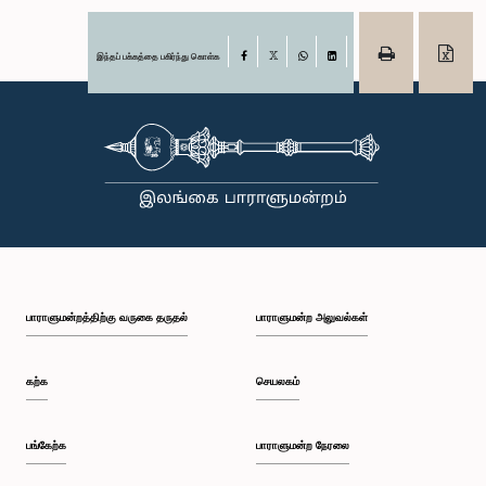
இந்தப் பக்கத்தை பகிர்ந்து கொள்க
Facebook
X
WhatsApp
LinkedIn
பாராளுமன்றத்திற்கு வருகை தருதல்
பாராளுமன்ற அலுவல்கள்
கற்க
செயலகம்
பங்கேற்க
பாராளுமன்ற நேரலை