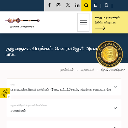
E
|
සි
|
எனது பாராளுமன்றம்
இங்கே உள்நுழைக
குழு வருகை விபரங்கள்: கௌரவ ஜே.சீ. அலவத்துவல,
பா.உ.
முதற்பக்கம்
வருகைகள்
ஜே.சீ. அலவத்துவல
குழு
02
சமூகமளித்தார்/சமூகமளிக்கவில்லை