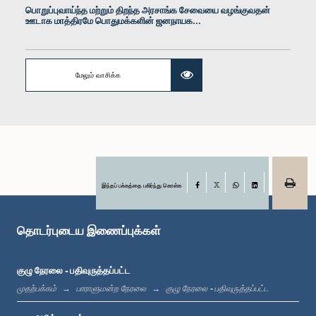
பொறுப்புவாய்ந்த மற்றும் திறந்த அரசாங்க சேவையை வழங்குவதன்
ஊடாக மாத்திரமே பொதுமக்களின் ஜனநாயக...
கௌரவ சனாதிபதி சட்டத்தரணி ஜயந்த வீரசிங்க, பா.உ.
மேலும் வாசிக்க
உறுப்பினர்
இந்தப் பக்கத்தை பகிர்ந்து கொள்க
Facebook
X
WhatsApp
LinkedIn
தொடர்புடைய இணைப்புக்கள்
கௌரவ சஞ்ஜீவ எதிரிமான்ன, பா.உ.
குழு நேரலை - பதிவுருத்தப்பட்ட
உறுப்பினர்
முதற்பக்கம்
பாராளுமன்ற நேரலை
குழு நேரலை - பதிவுருத்தப்பட்ட