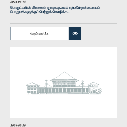
கௌரவ சட்டத்தரணி உதயன கிரிந்திகொட, பா.உ.
2024-06-14
உறுப்பினர்
பொருட்களின் விலைகள் குறைவதனால் ஏற்படும் நன்மையைப்
பொதுமக்களுக்குப் பெற்றுக் கொடுக்க...
மேலும் வாசிக்க
கௌரவ ரோஹண பண்டார, பா.உ.
உறுப்பினர்
2024-02-20