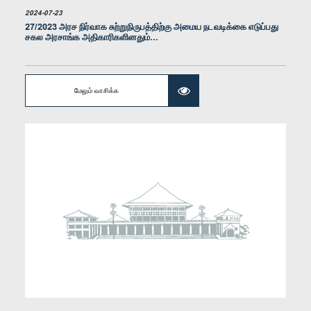
2024-07-23
27/2023 அரச நிர்வாக சுற்றுநிருபத்திற்கு அமைய நடவடிக்கை எடுப்பது
சகல அரசாங்க அதிகாரிகளினதும்...
மேலும் வாசிக்க
கௌரவ மொஹமட் முஸம்மில், பா.உ.
உறுப்பினர்