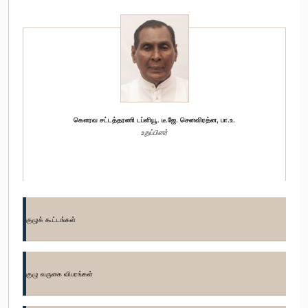
கௌரவ சட்டத்தரணி டப்ளியூ. டீ.ஜே. செனவிரத்ன, பா.உ.
உறுப்பினர்
குழுக் கூட்டங்கள்
குழு வருகை விபரங்கள்
கௌரவ வஜிர அபேவர்தன, பா.உ.