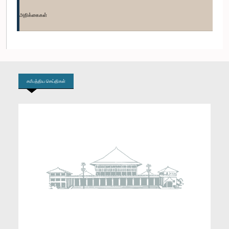
உறுப்பினர்
அறிக்கைகள்
சமீபத்திய செய்திகள்
கௌரவ குணதிலக ராஜபக்ஷ, பா.உ.
உறுப்பினர்