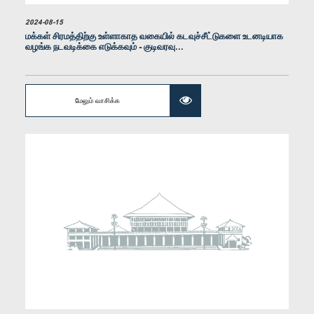
2024-08-15
மக்கள் சிரமத்திற்கு உள்ளாகாத வகையில் கடவுச்சீட்டுகளை உடனடியாக
வழங்க நடவடிக்கை எடுக்கவும் - குடிவரவு...
கௌரவ மர்ஜான் பளீல், பா.உ.
உறுப்பினர்
மேலும் வாசிக்க
கௌரவ ஜே.சீ. அலவத்துவல, பா.உ.
உறுப்பினர்