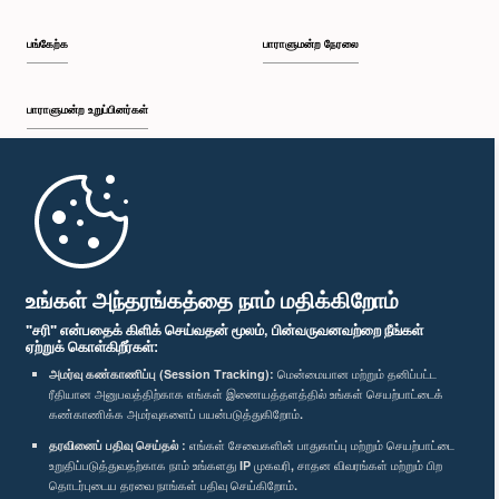
பங்கேற்க
பாராளுமன்ற நேரலை
பாராளுமன்ற உறுப்பினர்கள்
முதற்பக்கம்
பாராளுமன்ற கையடக்க செயலி
உங்கள் அந்தரங்கத்தை நாம் மதிக்கிறோம்
"சரி" என்பதைக் கிளிக் செய்வதன் மூலம், பின்வருவனவற்றை நீங்கள்
ஏற்றுக் கொள்கிறீர்கள்:
அமர்வு கண்காணிப்பு (Session Tracking):
மென்மையான மற்றும் தனிப்பட்ட
ரீதியான அனுபவத்திற்காக எங்கள் இணையத்தளத்தில் உங்கள் செயற்பாட்டைக்
எம்மை பின்தொடர்க :
கண்காணிக்க அமர்வுகளைப் பயன்படுத்துகிறோம்.
தரவினைப் பதிவு செய்தல் :
எங்கள் சேவைகளின் பாதுகாப்பு மற்றும் செயற்பாட்டை
உறுதிப்படுத்துவதற்காக நாம் உங்களது IP முகவரி, சாதன விவரங்கள் மற்றும் பிற
விருதுகள்
தொடர்புடைய தரவை நாங்கள் பதிவு செய்கிறோம்.