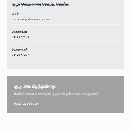
குழுச் செயலாளரை தொடர்பு கொள்க
பெயர்
பாராளுமன்ற செயலாளர் நாயகம்
தொலைபேசி
0112777100
தொலைநகல்
0112777227
குழு செயலிழந்துள்ளது
இலங்கை சனநாயக சோசலிசக் குடியரசின் ஒன்பதாவது பாராளுமன்றம்
திகதி: 2024-09-24