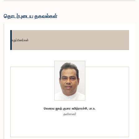
தொடர்புடைய தகவல்கள்
உறுப்பினர்கள்
கௌரவ ஜகத் குமார சுமித்ராரச்சி, பா.உ.
தவிசாளர்