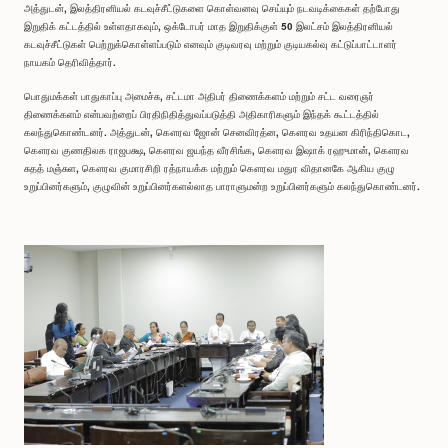
அத்துடன், இலத்திரனியல் கடவுச்சீட்டுகளை கொள்வனவு செய்யும் நடவடிக்கைகள் தற்போது
இறுதிக் கட்டத்தில் உள்ளதாகவும், ஒக்டோபர் மாத இறுதிக்குள் 50 இலட்சம் இலத்திரனியல்
கடவுச்சீட்டுகள் பெற்றுக்கொள்ளப்படும் எனவும் குடிவரவு மற்றும் குடியகல்வு கட்டுப்பாட்டாளர்
நாயகம் தெரிவித்தார்.
பொதுமக்கள் பாதுகாப்பு அமைச்சு, சட்டமா அதிபர் திணைக்களம் மற்றும் சட்ட வரைஞர்
திணைக்களம் என்பவற்றைப் பிரதிநிதித்துவப்படுத்தி அதிகாரிகளும் இந்தக் கூட்டத்தில்
கலந்துகொண்டனர். அத்துடன், கௌரவ ஜோன் செனவிரத்ன, கௌரவ உதயன கிரிந்திகொட,
கௌரவ குணதிலக ராஜபக்ஷ, கௌரவ ஜயந்த வீரசிங்க, கௌரவ இஷாக் ரஹுமான், கௌரவ
சுதத் மஞ்சுள, கௌரவ குமாரசிறி ரத்நாயக்க மற்றும் கௌரவ மதுர விதானகே ஆகிய குழு
உறுப்பினர்களும், குழுவின் உறுப்பினர்களல்லாத பாராளுமன்ற உறுப்பினர்களும் கலந்துகொண்டனர்.