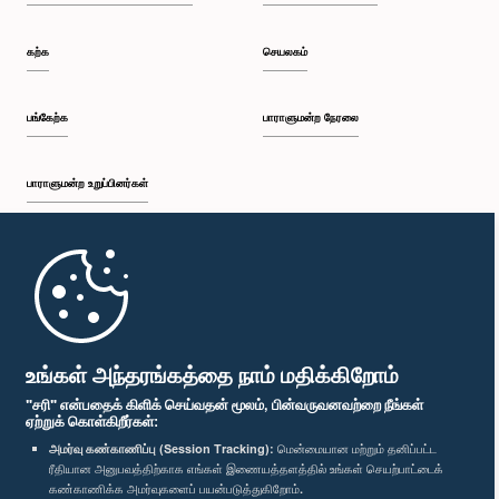
கற்க
செயலகம்
பங்கேற்க
பாராளுமன்ற நேரலை
பாராளுமன்ற உறுப்பினர்கள்
முதற்பக்கம்
பாராளுமன்ற கையடக்க செயலி
உங்கள் அந்தரங்கத்தை நாம் மதிக்கிறோம்
"சரி" என்பதைக் கிளிக் செய்வதன் மூலம், பின்வருவனவற்றை நீங்கள்
ஏற்றுக் கொள்கிறீர்கள்:
அமர்வு கண்காணிப்பு (Session Tracking):
மென்மையான மற்றும் தனிப்பட்ட
ரீதியான அனுபவத்திற்காக எங்கள் இணையத்தளத்தில் உங்கள் செயற்பாட்டைக்
எம்மை பின்தொடர்க :
கண்காணிக்க அமர்வுகளைப் பயன்படுத்துகிறோம்.