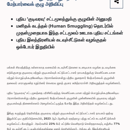
மேற்பார்வைக் குழு அறிவிப்பு
புதிய 'குடிவரவு' சட்டமூலத்துக்கு குழுவின் அனுமதி
மனிதக் கடத்தல் (Human Smuggling) தொடர்பில்
முதன்முறையாக இந்த சட்டமூலம் ஊடாக புதிய சட்டங்கள்
புதிய இலத்திரனியல் கடவுச்சீட்டுகள் வழங்குதல்
ஒக்டோபர் இறுதியில்
மக்கள் சிரமத்திற்கு உள்ளாகாத வகையில் கடவுச்சீட்டுகளை உடனடியாக வழங்க நடவடிக்கை
எடுக்குமாறு குடிவரவு மற்றும் குடியகல்வுக் கட்டுப்பாட்டாளர் நாயகத்துக்கு வெளிப்படையான
மற்றும் பொறுப்புக்கூறவேண்டிய அரசாங்கமொன்று பற்றிய துறைசார் மேற்பார்வைக் குழுவின்
தலைவர் பாராளுமன்ற உறுப்பினர் கௌரவ ஜகத் குமார சுமித்ராராச்சி அறிவுறுத்தல் வழங்கினார்.
புதிய 'குடிவரவு' சட்டமூலத்தை பரிசீலிப்பதற்கு வெளிப்படையான மற்றும் பொறுப்புக்கூறவேண்டிய
அரசாங்கமொன்று பற்றிய துறைசார் மேற்பார்வைக் குழுவின் முன்னிலையில் குடிவரவு மற்றும்
குடியகல்வுத் திணைக்களம் அழைக்கப்பட்டிருந்த போதே இந்த அறிவித்தல் வழங்கப்பட்டது.
இங்கு கருத்துத் தெரிவித்த குடிவரவு மற்றும் குடியகல்வுக் கட்டுப்பாட்டாளர் நாயகம் ஹர்ஷ
இலுக்பிட்டிய குறிப்பிடுகையில், 2023 ஆம் ஆண்டில் ஏறத்தாழ பத்து லட்சம் கடவுச்சீட்டுக்கள்
வழங்கப்பட்டபோதிலும் அவர்களில் 23% பேர் மட்டுமே வெளிநாடு சென்றதாகவும், எஞ்சிய 77%
பேர் கடவுச்சீட்டைப் பயன்படுத்தவில்லை எனத் தெரிவித்தார். அத்துடன், இலத்திரனியல்