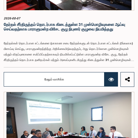
தேவையான தீர்மானங்கள் எடுக்கப்பட வேண்டியதன் அவசியம் குழுவில் வலியுறுத்தப்பட்டது. மேலும்,
நிரந்தரமானதும் சுயாதீனமானதுமான சம்பள மற்றும் பணியாளர் ஆணைக்குழுவை நிறுவுவதற்கான
யோசனையையும் குழுத் தலைவர் முன்வைத்தார்.
2026-08-07
தேர்தல் சீர்திருத்தம் தொடர்பாக கிடைத்துள்ள 31 முன்மொழிவுகளை ஆய்வு
செய்வதற்காக பாராளுமன்ற விசேட குழு நிபுணர் குழுவை நியமித்தது
தேர்தல்கள் தொடர்பான சட்டங்களை (மாகாண சபை தேர்தல்களுடன் தொடர்பான சட்டங்கள் நீங்கலாக)
மீளாய்வு செய்து, பாராளுமன்றத்திற்கு அறிக்கையிடுவதற்கும், அது தொடர்பிலான முன்மொழிவுகள்
மற்றும் விதப்புரைகளை சமர்ப்பிப்பதற்காகவும் நியமிக்கப்பட்டுள்ள பாராளுமன்ற விசேட குழு, தேர்தல்
சீர்திருத்தம் தொடர்பாக தனிநபர்கள் மற்றும் அமைப்புகளிடமிருந்து கிடைத்துள்ள 31 முன்மொழிவுகள்
மற்றும் இதற்கு முன்னர் தேர்தல் சீர்திருத்தங்கள் தொடர்பில் சமர்ப்பிக்கப்பட்ட விசேட பாராளுமன்ற
குழுக்களின் அறிக்கைகளையும் ஆராய்ந்து அறிக்கையிடுவதற்காக நிபுணர் குழுவொன்றை
நியமித்துள்ளது.கௌரவ பொது நிர்வாக, மாகாண சபைகள் மற்றும் உள்ளூராட்சி அமைச்சர் பேராசிரியர்
மேலும் வாசிக்க
ஏ.எச்.எம்.எச்.அபயரத்ன அவர்கள் தலைமையில் அண்மையில் பாராளுமன்றத்தில் நடைபெற்ற குறித்த
விசேட குழுக் கூட்டத்தின் போதே இத்தீர்மானம் எடுக்கப்பட்டது.2004, 2007 மற்றும் 2022 ஆம்
ஆண்டுகளில் வெளியிடப்பட்ட பாராளுமன்ற விசேட குழுக்களின் அறிக்கைகள் மற்றும் தனிநபர்கள்,
அமைப்புகள் ஆகியவற்றினால் சமர்ப்பிக்கப்பட்டுள்ள 31 முன்மொழிவுகளை அடிப்படையாகக் கொண்டு
தேர்தல் சீர்திருத்தங்கள் தொடர்பாக விரிவான கலந்துரையாடல் இங்கு இடம்பெற்றது.உள்ளூராட்சி
மன்றத் தேர்தல் முறைக்காக கலப்பு தேர்தல் முறையை அறிமுகப்படுத்துதல், சிறு கட்சிகள் மற்றும்
சிறுபான்மை குழுக்களின் பிரதிநிதித்துவத்தை உறுதிப்படுத்துதல், பெண்களின் பிரதிநிதித்துவத்தை
மேம்படுத்துதல், மின்னணு வாக்களிப்பு முறையை அறிமுகப்படுத்துதல், முன்கூட்டியே வாக்களிக்கும்
வசதியை ஏற்படுத்துதல் உள்ளிட்ட பல்வேறு முன்மொழிவுகள் தொடர்பில் இக்கூட்டத்தில் விசேட கவனம்
செலுத்தப்பட்டது.மேலும், வெளிநாடுகளில் வாழும் இலங்கையர்களுக்கு வாக்களிக்கும் உரிமையை
வழங்குவது தொடர்பான முன்மொழிவுகளும் பரிசீலிக்கப்பட்டதுடன், அதற்குத் தேவையான சட்ட மற்றும்