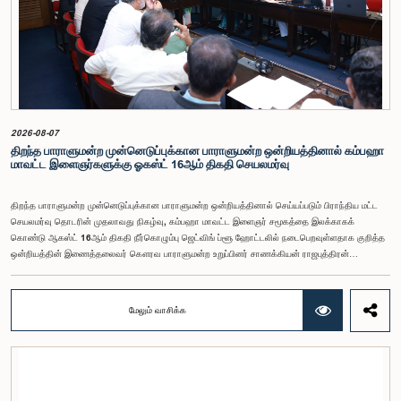
நிர்வாக ஏற்பாடுகள் குறித்து மேலும் விரிவான ஆய்வு மேற்கொள்ள வேண்டியதன் அவசியமும்
வலியுறுத்தப்பட்டது.விசேட குழுவினால் நியமிக்கப்பட்டுள்ள நிபுணர் குழு, கிடைத்துள்ள 31
முன்மொழிவுகளையும் முந்தைய பாராளுமன்ற விசேட குழுக்களின் அறிக்கைகளையும் பகுப்பாய்வு
செய்து, நடைமுறைக்கு ஏற்ற பரிந்துரைகளைக் கொண்ட அறிக்கையொன்றைத் தயாரிக்கவுள்ளது.
அதனைத் தொடர்ந்து, அந்தப் பரிந்துரைகளை ஆராய்ந்து அடுத்தகட்ட நடவடிக்கைகளை முன்னெடுக்க
குழு தீர்மானித்தது.இக்கூட்டத்தில், குழு உறுப்பினரான அமைச்சர் கலாநிதி உபாலி பன்னிலகே மற்றும்
பாராளுமன்ற உறுப்பினர்களான ரவி கருணாநாயக்க, ருவந்திலக ஜயக்கொடி மற்றும் கதிரவேலு
சண்முகம் குகதாசன் ஆகியோர் கலந்துகொண்டனர்.
2026-08-07
திறந்த பாராளுமன்ற முன்னெடுப்புக்கான பாராளுமன்ற ஒன்றியத்தினால் கம்பஹா
மாவட்ட இளைஞர்களுக்கு ஓகஸ்ட் 16ஆம் திகதி செயலமர்வு
திறந்த பாராளுமன்ற முன்னெடுப்புக்கான பாராளுமன்ற ஒன்றியத்தினால் செய்யப்படும் பிராந்திய மட்ட
செயலமர்வு தொடரின் முதலாவது நிகழ்வு, கம்பஹா மாவட்ட இளைஞர் சமூகத்தை இலக்காகக்
கொண்டு ஆகஸ்ட் 16ஆம் திகதி நீர்கொழும்பு ஜெட்விங் ப்ளூ ஹோட்டலில் நடைபெறவுள்ளதாக குறித்த
ஒன்றியத்தின் இணைத்தலைவர் கௌரவ பாராளுமன்ற உறுப்பினர் சாணக்கியன் ராஜபுத்திரன்
இராசமாணிக்கம் அவர்கள் தெரிவித்தார். திறந்த பாராளுமன்ற முன்னெடுப்புக்கான பாராளுமன்ற
ஒன்றியத்தின் கூட்டம் கௌரவ உறுப்பினரின் தலைமையில் அண்மையில் (5) நடைபெற்றபோது,
இச்செயலமர்வுக்கான ஏற்பாடுகள் குறித்துக் கலந்துரையாடப்பட்டது.இளைஞர் பிரதிநிதிகளின்
மேலும் வாசிக்க
பங்கேற்புடன் திறந்த பாராளுமன்றக் கருத்திட்டத்தை மேலும் முன்னெடுத்துச் செல்லும் நோக்கில் இந்த
செயலமர்வு தொடர் ஏற்பாடு செய்யப்படுகின்றது. இதில் ஒன்றியத்தின் உறுப்பினர்கள் மற்றும் கம்பஹா
மாவட்டத்தை பிரதிநிதித்துவப்படுத்தும் பாராளுமன்ற உறுப்பினர்களும் பங்கேற்கவிருக்கின்றனர்.இந்த
செயலமர்வுகளின் ஊடாக, இளைஞர் சமூகத்திற்கு பாராளுமன்ற நடவடிக்கைகள், சட்டவாக்க
செயன்முறை மற்றும் திறந்த பாராளுமன்றத்தின் எண்ணக்கரு தொடர்பில் விழிப்புணர்வூட்டவும்,
பாராளுமன்றத்திற்கும் பொதுமக்களுக்கும் இடையிலான தொடர்பை மேலும் வலுப்படுத்துவதும்