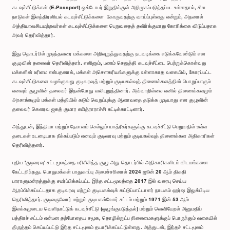
கடவுச்சீட்டுக்கள் (E-Passport) ஒக்டோபர் இறுதிக்குள் அறிமுகப்படுத்தப்பட உள்ளதால், சில
நாடுகள் இலத்திரனியல் கடவுச்சீட்டுக்களை கோருவதற்கு வாய்ப்புள்ளது என்றும், அதனால்
அத்தியாவசியமற்றவர்கள் கடவுச்சீட்டுக்களை பெறுவதைத் தவிர்க்குமாறு கோரிக்கை விடுப்பதாக
அவர் தெரிவித்தார்.
இது தொடர்பில் முடிந்தவரை மக்களை அறிவுறுத்துவதற்கு நடவடிக்கை எடுக்கவேண்டும் என
குழுவின் தலைவர் தெரிவித்தார். எனினும், பணம் செலுத்தி கடவுச்சீட்டை பெற்றுக்கொள்வது
மக்களின் உரிமை என்பதனால், மக்கள் அசௌகரியங்களுக்கு உள்ளாகாத வகையில், கோரப்பட்ட
கடவுச்சீட்டுகளை வழங்குவது குடிவரவுத் மற்றும் குடியகல்வுத் திணைக்களத்தின் பொறுப்பாகும்
எனவும் குழுவின் தலைவர் இதன்போது வலியுறுத்தினார். அவ்வாறில்லை எனில் திணைக்களமும்
அரசாங்கமும் மக்கள் மத்தியில் கடும் வெறுப்புக்கு ஆளாவதை தடுக்க முடியாது என குழுவின்
தலைவர் கௌரவ ஜகத் குமார சுமித்ராராச்சி சுட்டிக்காட்டினார்.
அத்துடன், இந்தியா மற்றும் நேபாளம் செல்லும் யாத்ரீகர்களுக்கு கடவுச்சீட்டு பெறுவதில் உள்ள
தடைகள் உடனடியாக நீக்கப்படும் எனவும் குடிவரவு மற்றும் குடியகல்வுத் திணைக்கள அதிகாரிகள்
தெரிவித்தனர்.
புதிய 'குடிவரவு' சட்டமூலத்தை பரிசீலித்த குழு அது தொடர்பில் அதிகாரிகளிடம் விடயங்களை
கேட்டறிந்தது. பொதுமக்கள் பாதுகாப்பு அமைச்சரினால் 2024 ஜூன் 20 ஆம் திகதி
பாராளுமன்றத்துக்கு சமர்ப்பிக்கப்பட்ட இந்த சட்டமூலத்தை 2017 இல் வரைபு செய்ய
ஆரம்பிக்கப்பட்டதாக குடிவரவு மற்றும் குடியகல்வுக் கட்டுப்பாட்டாளர் நாயகம் ஹர்ஷ இலுக்பிடிய
தெரிவித்தார். குடிவருவோர் மற்றும் குடியகல்வோர் சட்டம் மற்றும் 1971 இன் 53 ஆம்
இலக்கமுடைய வெளிநாட்டுக் கடவுச்சீட்டு (ஒழுங்குபடுத்தல்) மற்றும் வெளியேறல் அனுமதிப்
பத்திரச் சட்டம் என்பன தற்போதைய சமூக, தொழில்நுட்ப நிலைமைகளுக்குப் பொருந்தும் வகையில்
திருத்தம் செய்யப்பட்டு இந்த சட்டமூலம் தயாரிக்கப்பட்டுள்ளது. அத்துடன், இந்தச் சட்டமூலம்