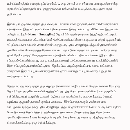
உயர்நீதிமன்றத்தில் சவாலுக்குட்படுத்தப்பட்டு, அது தொடர்பான தீர்மானம் பாராளுமன்றத்திற்கு
அறிவிக்கப்பட்டுள்ளதால் உரிய திருத்தங்களை மேற்கொள்ள நடவடிக்கை எடுப்பதாக அவர்
குறிப்பிட்டார்.
இந்நாட்டின் குடிவரவு மற்றும் குடியகல்வு சட்டங்களில் உள்ள குறைபாடுகளை சரிசெய்வதற்கான
ஏற்பாடுகளை இந்த சட்டமூலம் கொண்டுள்ளதாகவும் இங்கு புலப்பட்டது. விசேடமாக இந்நாட்டில்
மனிதக் கடத்தல் (Human Smuggling) தொடர்பில் முதன்முறையாக இந்தப் புதிய சட்டமூலம்
ஊடாகத் தேவையான சட்ட ஏற்பாடுகள் மேற்கொள்ளப்பட்டுள்ளதாக குடிவரவு மற்றும் குடியகல்வுக்
கட்டுப்பாட்டாளர் நாயகம் தெரிவித்தார். அத்துடன், புதிய தொழில்நுட்பத்துடன் திணைக்களம்
முன்னோக்கிச் செல்வதற்குத் தேவையான சட்ட ஏற்பாடுகள் மற்றும் நாட்டில் சட்டவிரோதமாகத்
தங்கியிருபோருக்குப் பொருந்தக்கூடிய ஏற்பாடுகள் உள்ளிட்ட புதிய சட்டங்களை இந்தப் புதிய
சட்டமூலம் கொண்டுள்ளது. பலரது கருத்துக்களையும் ஆலோசனைகளையும் கருத்திற்கொண்டு
இந்த சட்டமூலம் தயாரிக்கப்பட்டதாக இலுக்பிட்டிய மேலும் குறிப்பிட்டார். நீண்ட நாட்களாக
தாமதமான இந்த சட்டமூலம் காலத்துக்கேற்ற முக்கியமானது சட்டமூலம் என்றும் குழுவில்
கலந்துரையாடப்பட்டது.
அத்துடன், குடிவரவு மற்றும் குடியகழ்வுத் திணைக்கள ஊழியர்களின் வெற்றிடங்களை நிரப்புவது
தொடர்பிலும் குழுவில் கவனம் செலுத்தப்பட்டது. இது தொடர்பான முன்மொழிவை குழுவிடம்
சமர்ப்பிக்குமாறும் குழுவின் தலைவர் ஆலோசனை வழங்கினார். சட்டமூலத்துக்கு அனுமதி
வழங்கிய குழுவின் தலைவர் குறிப்பிடுகையில், இச்சட்டத்தை மேலும் வெற்றிகரமாக
நடைமுறைப்படுத்துவதற்கு புதிய தொழில்நுட்பத்துடன் முன்னோக்கிச் செல்ல நடவடிக்கை எடுக்க
வேண்டும் எனத் தெரிவித்தார். தற்போதுள்ள தடைகளை நீக்குவதற்கு இது தொடர்பான
முன்மொழிவுகளை 2 வாரங்களுக்குள் குழுவிடம் வழங்குமாறு குடிவரவு மற்றும் குடியகல்வுத்
திணைக்களத்திற்கு குழு அறிவித்தியது.