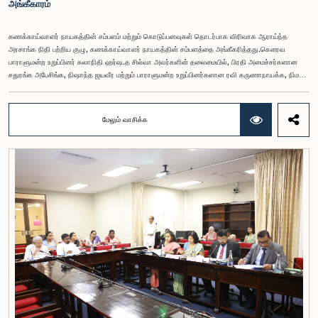
அங்கீகாரம்
கணக்காய்வாளர் நாயகத்தின் சம்பளம் மற்றும் கொடுப்பனவுகள் தொடர்பாக விரிவாக ஆராய்ந்த
அரசாங்க நிதி பற்றிய குழு, கணக்காய்வாளர் நாயகத்தின் சம்பளத்தை அங்கீகரித்தது.கௌரவ
பாராளுமன்ற உறுப்பினர் கலாநிதி ஹர்ஷ.த சில்வா அவர்களின் தலைமையில், பிரதி அமைச்சர்களான
சதுரங்க அபேசிங்க, நிஷாந்த ஜயவீர மற்றும் பாராளுமன்ற உறுப்பினர்களான ரவி கருணாநாயக்க, நிமல்
பலிஹேன, விஜேசிறி பஸ்நாயக்க, எம்.கே.எம். அஸ்லம், திலின சமரகோன் மற்றும் சம்பிக்க
ஹெட்டிஆராச்சி ஆகியோரின் பங்கேற்புடன் அண்மையில் (ஆக. 04) பாராளுமன்றத்தில் கூடிய அரசாங்க
நிதி பற்றிய குழுக் கூட்டத்திலேயே இந்த அங்கீகாரம் வழங்கப்பட்டது.இலங்கை ஜனநாயக சோசலிசக்
மேலும் வாசிக்க
குடியரசின் அரசியலமைப்பின் 153(2) ஆம் உறுப்புரையின் பிரகாரம், கணக்காய்வாளர் நாயகத்தின்
சம்பளம் தொடர்பான பிரேரணை குழுவின் கவனத்திற்கு கொண்டு வரப்பட்டது.இதன்போது,
கணக்காய்வாளர் நாயகத்தின் பொறுப்புகள், அரச நிதி மேற்பார்வை மற்றும் கணக்காய்வுத் துறையின்
சுயாதீனத் தன்மை உள்ளிட்ட விடயங்களை கருத்தில் கொண்டு, சம்பள மட்டம் தொடர்பாக குழுத்
தலைவர் உள்ளிட்ட உறுப்பினர்கள் தமது கருத்துகளையும் பரிந்துரைகளையும் முன்வைத்தனர்.மேலும்,
அரசியலமைப்பின் 170 ஆம் உறுப்புரையின் பிரகாரம், கணக்காய்வாளர் நாயகம் ஒரு அரசாங்க ஊழியர்
அல்ல என்பதையும், நடைமுறையில் உள்ள அரசாங்க சம்பள அளவுகோலுக்கு வெளியே இப்பதவிக்கான
சம்பளத்தை விசேடமாக பரிசீலிக்க முடியும் என்பதையும் குழு சுட்டிக்காட்டியது.முன்மொழியப்பட்ட சம்பளத்
தொகை, முன்னர் பதவி வகித்த கணக்காய்வாளர் நாயகங்களின் சம்பளங்களையும் கருத்தில் கொண்டு
நிர்ணயிக்கப்பட்டதாக அதிகாரிகள் தெரிவித்தனர். இதற்கு முன்னர், சம்பளங்கள் மற்றும் பணியாளர்
ஆணைக்குழுவே இத்தகைய சம்பளங்களை நிர்ணயித்து வந்த போதிலும், தற்போது அத்தகைய
ஆணைக்குழு இல்லையெனவும் அதிகாரிகள் குறிப்பிட்டனர்.கணக்காய்வாளர் நாயகத்திற்கான
முன்மொழியப்பட்ட சம்பள மட்டத்தை குழு அங்கீகரித்திருந்தாலும், அப்பதவிக்கு வழங்கப்பட்டுள்ள
பொறுப்புகள் மற்றும் கடமைகளின் முக்கியத்துவத்தை கருத்தில் கொண்டு, அந்தச் சம்பளம் மேலும்
உயர்ந்த மட்டத்தில் இருக்க வேண்டும் என்ற கருத்தை குழுத் தலைவர் உள்ளிட்ட உறுப்பினர்கள்
முன்வைத்தனர்.அதன்படி, எதிர்காலத்தில் இச்சம்பள மட்டம் தொடர்பாக மேலும் கவனம் செலுத்தி