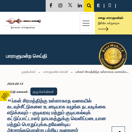
E
|
සි
|
எனது பாராளுமன்றம்
இங்கே உள்நுழைக
பாராளுமன்ற செய்தி
முதற்பக்கம்
பாராளுமன்ற செய்தி
மக்கள் சிரமத்திற்கு உள்ளாகாத வகையில...
2024-08-15
குழு செய்திகள்
செய்தி வகைகள்
:
மக்கள் சிரமத்திற்கு உள்ளாகாத வகையில்
02
கடவுச்சீட்டுகளை உடனடியாக வழங்க நடவடிக்கை
எடுக்கவும் - குடிவரவு மற்றும் குடியகல்வுக்
கட்டுப்பாட்டாளர் நாயகத்துக்கு வெளிப்படையான
மற்றும் பொறுப்புக்கூறவேண்டிய
அரசாங்கமொன்று பற்றிய துறைசார்