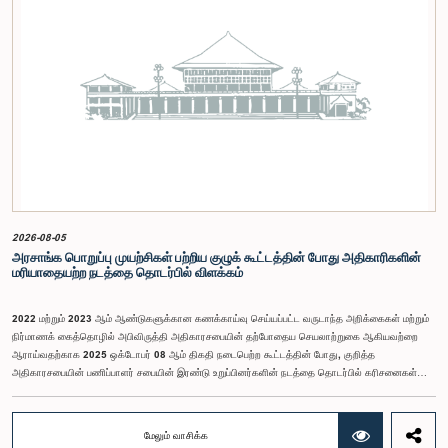
எதிர்பார்க்கப்படுகின்றது.இந்தக் கூட்டத்தில் ஒன்றியத்தின் கௌரவ உறுப்பினர்கள் மற்றும்
இச்செயலமர்வு தொடருக்கான அபிவிருத்தி பங்காளராக அனுசரணை வழங்கும் CII (Coalition for
Inclusive Impact) நிறுவனத்தின் பிரதிநிதிகளும் கலந்துகொண்டனர்.இந்த செயலமர்வில் பங்கேற்க
விரும்பும் கம்பஹா மாவட்டத்தைச் சேர்ந்த 18 – 35 வயதுக்குட்பட்ட இளைஞர், யுவதிகள் இங்கே
தரப்பட்டுள்ள https://forms.gle/aVp5UzhLbtPSmVap8 இணைப்பின் ஊடாக உரிய விண்ணப்பப்
படிவத்தை பூர்த்தி செய்து பதிவு செய்யுமாறு கேட்டுக்கொள்ளப்படுகின்றனர்.
2026-08-05
அரசாங்க பொறுப்பு முயற்சிகள் பற்றிய குழுக் கூட்டத்தின் போது அதிகாரிகளின்
மரியாதையற்ற நடத்தை தொடர்பில் விளக்கம்
2022 மற்றும் 2023 ஆம் ஆண்டுகளுக்கான கணக்காய்வு செய்யப்பட்ட வருடாந்த அறிக்கைகள் மற்றும்
நிர்மாணக் கைத்தொழில் அபிவிருத்தி அதிகாரசபையின் தற்போதைய செயலாற்றுகை ஆகியவற்றை
ஆராய்வதற்காக 2025 ஒக்டோபர் 08 ஆம் திகதி நடைபெற்ற கூட்டத்தின் போது, குறித்த
அதிகாரசபையின் பணிப்பாளர் சபையின் இரண்டு உறுப்பினர்களின் நடத்தை தொடர்பில் கரிசனைகள்
எழுந்தன என்பதை அரசாங்க பொறுப்பு முயற்சிகள் பற்றிய குழு பொதுமக்களுக்கு
அறியத்தருகின்றது. பாராளுமன்றக் குழுக்களின் முன் சமூகமளிக்கும் போது பின்பற்ற வேண்டியதாக
நிர்ணயிக்கப்பட்ட ஆடை நடைமுறைக்கு இணங்காத வகையிலேயே அதிகாரிகளில் ஒருவர்
மேலும் வாசிக்க
இக்கூட்டத்தில் கலந்துகொண்டார் என்பதைக் குழு அவதானித்தது. மேலும், தாபிக்கப்பட்ட பாராளுமன்ற