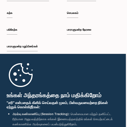
கற்க
செயலகம்
பங்கேற்க
பாராளுமன்ற நேரலை
பாராளுமன்ற உறுப்பினர்கள்
முதற்பக்கம்
பாராளுமன்ற கையடக்க செயலி
உங்கள் அந்தரங்கத்தை நாம் மதிக்கிறோம்
"சரி" என்பதைக் கிளிக் செய்வதன் மூலம், பின்வருவனவற்றை நீங்கள்
ஏற்றுக் கொள்கிறீர்கள்:
அமர்வு கண்காணிப்பு (Session Tracking):
மென்மையான மற்றும் தனிப்பட்ட
ரீதியான அனுபவத்திற்காக எங்கள் இணையத்தளத்தில் உங்கள் செயற்பாட்டைக்
எம்மை பின்தொடர்க :
கண்காணிக்க அமர்வுகளைப் பயன்படுத்துகிறோம்.