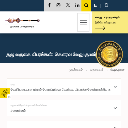
E
|
සි
|
எனது பாராளுமன்றம்
இங்கே உள்நுழைக
குழு வருகை விபரங்கள்: கௌரவ வேலு குமார், பா.உ.
முதற்பக்கம்
வருகைகள்
வேலு குமார்
குழு
02
சமூகமளித்தார்/சமூகமளிக்கவில்லை