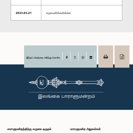
2023-03-21
சமூகமளிக்கவில்லை
இந்தப் பக்கத்தை பகிர்ந்து கொள்க
Facebook
X
WhatsApp
LinkedIn
பாராளுமன்றத்திற்கு வருகை தருதல்
பாராளுமன்ற அலுவல்கள்