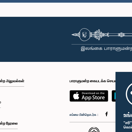
ன்ற அலுவல்கள்
பாராளுமன்ற கையடக்க செயலி
்
உங்
எம்மை பின்தொடர்க :
"சரி
ன்ற நேரலை
கொள்க