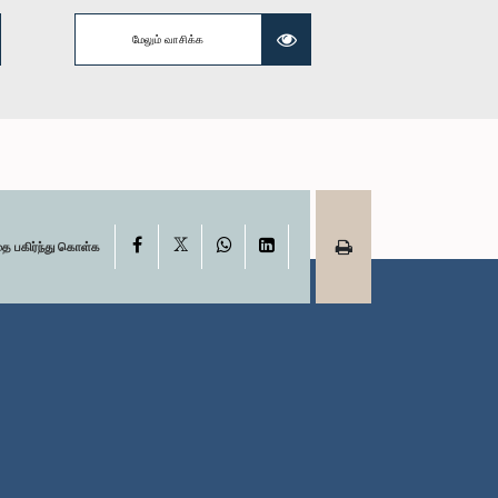
) கீதா சமன்மலீ
கௌரவ (திருமதி) சட்டத்தரணி
மேலும் வாசிக்க
்ஹ, பா.உ.
தலதா அதுகோரல, பா.உ.
்பினர்
உறுப்பினர்
X
Facebook
WhatsApp
LinkedIn
தை பகிர்ந்து கொள்க
வீரசிங்ஹ, பா.உ.
கௌரவ (திருமதி) மஞ்சுலா
்பினர்
திசாநாயக, பா.உ.
உறுப்பினர்