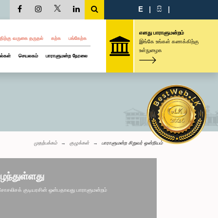
E
|
සි
|
எனது பாராளுமன்றம்
திற்கு வருகை தருதல்
கற்க
பங்கேற்க
இங்கே உங்கள் கணக்கிற்கு
உள்நுழைக
ல்கள்
செயலகம்
பாராளுமன்ற நேரலை
முதற்பக்கம்
குழுக்கள்
பாராளுமன்ற சிறுவர் ஒன்றியம்
ழந்துள்ளது
சலிசக் குடியரசின் ஒன்பதாவது பாராளுமன்றம்