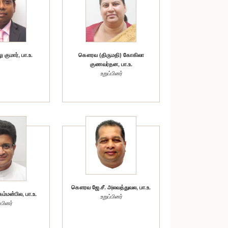
ுமார், பா.உ.
கௌரவ (திருமதி) கோகிலா
குணவர்தன, பா.உ.
உறுப்பினர்
கௌரவ ஜே.சீ. அலவத்துவல, பா.உ.
மன்பில, பா.உ.
உறுப்பினர்
்பினர்