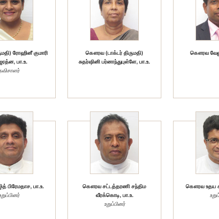
மதி) ரோஹினீ குமாரி
கௌரவ (டாக்டர் திருமதி)
கௌரவ வேலு க
ேரத்ன, பா.உ.
சுதர்ஷினி பர்னாந்துபுள்ளே, பா.உ.
தவிசாளர்
் பிரேமதாச, பா.உ.
கௌரவ சட்டத்தரணி சந்திம
கௌரவ உதய கம்
உறுப்பினர்
வீரக்கொடி, பா.உ.
உறுப
உறுப்பினர்