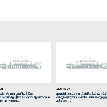
கௌரவ கே. ச
ோக அபேசிங்ஹ,
கௌரவ மயந்த திசாநாயக்க, பா.உ.
பெரேரா
பா.உ.
உறுப்பினர்
உறுப
உறுப்பினர்
-25
2024-02-27
ன்ற சிறுவர் ஒன்றியத்தின்
முன்பிள்ளைப் பருவ அபிவிருத்தி காலத்தி
டடிலின் கீழ் இனப்பெருக்க ஆரோக்கியம்
வயது வந்தோர் வரையில் பாலியல் குறித்
ில் பாடசாலை...
கல்வியை...