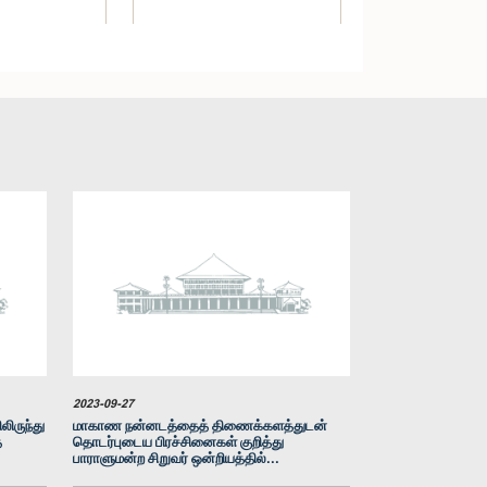
ுஜித் சஞ்ஜய
கௌரவ சட்டத்தரணி ஹேஷா
, பா.உ.
விதானகே அங்கும்புர ஆரச்சி, பா.உ.
்பினர்
உறுப்பினர்
2023-09-27
லிருந்து
மாகாண நன்னடத்தைத் திணைக்களத்துடன்
த
தொடர்புடைய பிரச்சினைகள் குறித்து
பாராளுமன்ற சிறுவர் ஒன்றியத்தில்...