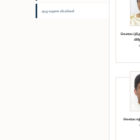
குழு வருகை விபரங்கள்
கௌரவ (திரு
விஜ
கௌரவ சஜித