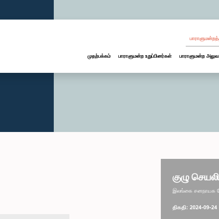
பாராளுமன்றத்
முதற்பக்கம்
பாராளுமன்ற உறுப்பினர்கள்
பாராளுமன்ற அலுவ
குழு செயலி
இலங்கை சனநாயக சோ
திகதி: 2024-09-24