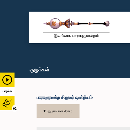
குழுக்கள்
பார்க்க
பாராளுமன்ற சிறுவர் ஒன்றியம்
02
குழுவை பின் தொடர