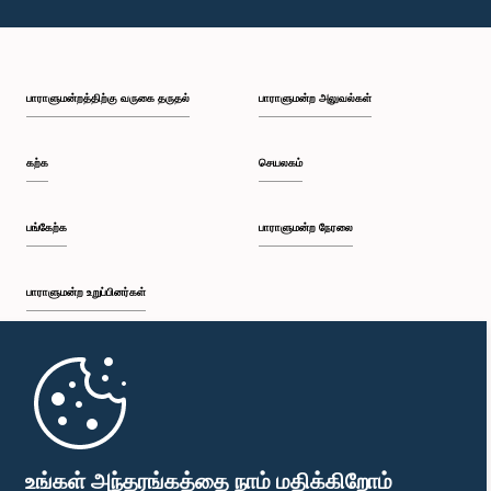
பாராளுமன்றத்திற்கு வருகை தருதல்
பாராளுமன்ற அலுவல்கள்
கற்க
செயலகம்
பங்கேற்க
பாராளுமன்ற நேரலை
பாராளுமன்ற உறுப்பினர்கள்
முதற்பக்கம்
பாராளுமன்ற கையடக்க செயலி
உங்கள் அந்தரங்கத்தை நாம் மதிக்கிறோம்