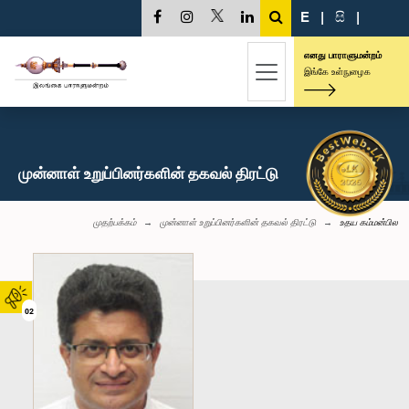
E
|
සි
|
எனது பாராளுமன்றம்
இங்கே உள்நுழைக
முன்னாள் உறுப்பினர்களின் தகவல் திரட்டு
முதற்பக்கம்
முன்னாள் உறுப்பினர்களின் தகவல் திரட்டு
உதய கம்மன்பில
02