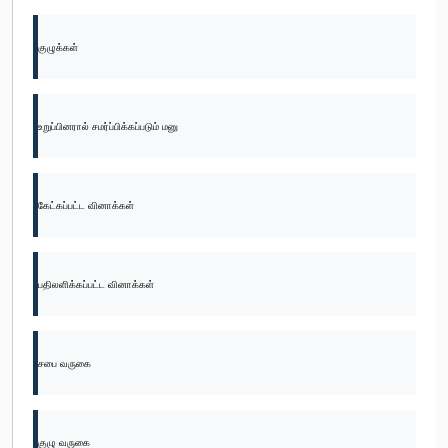
குழுக்கள்
உறுப்பினரால் சமர்ப்பிக்கப்படும் மனு
கேட்கப்பட்ட வினாக்கள்
பதிலளிக்கப்பட்ட வினாக்கள்
சபை வருகை
குழு வருகை