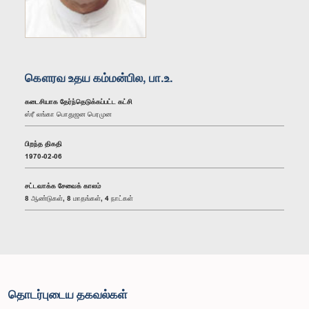
கௌரவ உதய கம்மன்பில, பா.உ.
கடைசியாக தேர்ந்தெடுக்கப்பட்ட கட்சி
ஸ்ரீ லங்கா பொதுஜன பெரமுன
பிறந்த திகதி
1970-02-06
சட்டவாக்க சேவைக் காலம்
8 ஆண்டுகள், 8 மாதங்கள், 4 நாட்கள்
தொடர்புடைய தகவல்கள்