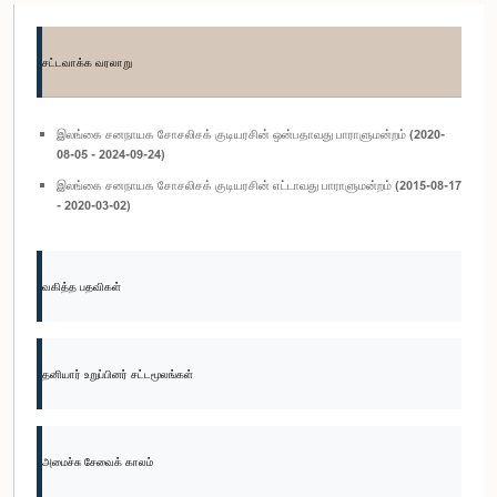
சட்டவாக்க வரலாறு
இலங்கை சனநாயக சோசலிசக் குடியரசின் ஒன்பதாவது பாராளுமன்றம் (2020-
08-05 - 2024-09-24)
இலங்கை சனநாயக சோசலிசக் குடியரசின் எட்டாவது பாராளுமன்றம் (2015-08-17
- 2020-03-02)
வகித்த பதவிகள்
தனியார் உறுப்பினர் சட்டமூலங்கள்
அமைச்சு சேவைக் காலம்