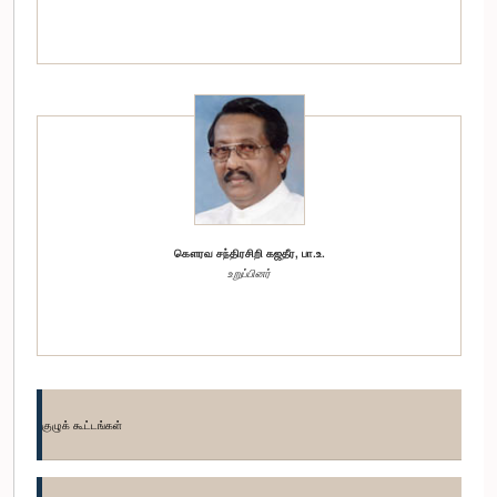
கௌரவ சந்திரசிறி கஜதீர, பா.உ.
உறுப்பினர்
குழுக் கூட்டங்கள்