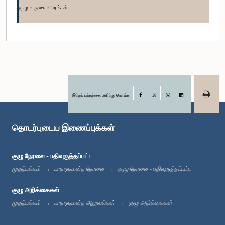
குழு வருகை விபரங்கள்
கௌரவ திலக் மாரபன, பா.உ.
உறுப்பினர்
இந்தப் பக்கத்தை பகிர்ந்து கொள்க
Facebook
X
WhatsApp
LinkedIn
தொடர்புடைய இணைப்புக்கள்
குழு நேரலை - பதிவுருத்தப்பட்ட
கௌரவ சட்டத்தரணி சந்திம வீரக்கொடி, பா.உ.
உறுப்பினர்
முதற்பக்கம்
பாராளுமன்ற நேரலை
குழு நேரலை - பதிவுருத்தப்பட்ட
குழு அறிக்கைகள்
முதற்பக்கம்
பாராளுமன்ற அலுவல்கள்
குழு அறிக்கைகள்