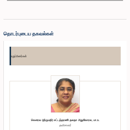
தொடர்புடைய தகவல்கள்
உறுப்பினர்கள்
கௌரவ (திருமதி) சட்டத்தரணி தலதா அதுகோரல, பா.உ.
தவிசாளர்