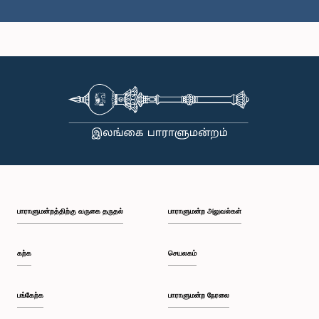
கௌரவ உதய கம்மன்பில, பா.உ.
உறுப்பினர்
பாராளுமன்றத்திற்கு வருகை தருதல்
பாராளுமன்ற அலுவல்கள்
கற்க
செயலகம்
பங்கேற்க
பாராளுமன்ற நேரலை
கௌரவ (கலாநிதி) ஜயம்பதி விக்ரமரத்ன, பா.உ.
உறுப்பினர்