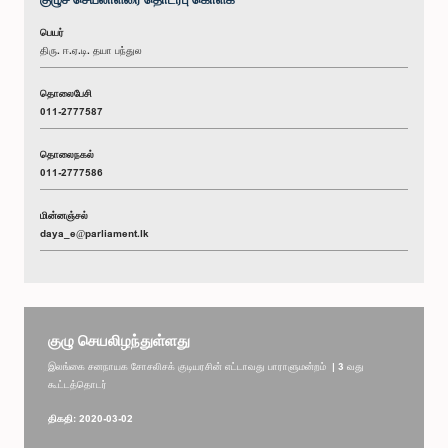
பெயர்
திரு. ஈ.ஏ.டி. தயா பந்துல
தொலைபேசி
011-2777587
தொலைநகல்
011-2777586
மின்னஞ்சல்
daya_e@parliament.lk
குழு செயலிழந்துள்ளது
இலங்கை சனநாயக சோசலிசக் குடியரசின் எட்டாவது பாராளுமன்றம் | 3 வது
கூட்டத்தொடர்
திகதி: 2020-03-02