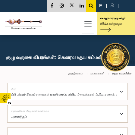
E
|
සි
|
எனது பாராளுமன்றம்
இங்கே உள்நுழைக
குழு வருகை விபரங்கள்: கௌரவ உதய கம்மன்பில, பா.உ.
முதற்பக்கம்
வருகைகள்
உதய கம்மன்பில
குழு
02
சமூகமளித்தார்/சமூகமளிக்கவில்லை