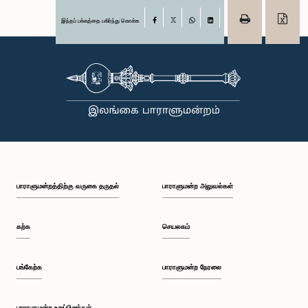
இந்தப் பக்கத்தை பகிர்ந்து கொள்க
Facebook
X
WhatsApp
LinkedIn
பாராளுமன்றத்திற்கு வருகை தருதல்
பாராளுமன்ற அலுவல்கள்
கற்க
செயலகம்
பங்கேற்க
பாராளுமன்ற நேரலை
பாராளுமன்ற உறுப்பினர்கள்