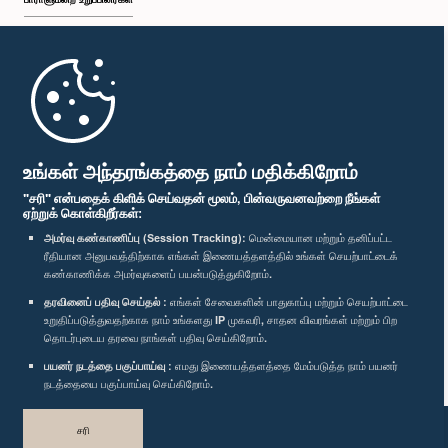
முதற்பக்கம்
பாராளுமன்ற கையடக்க செயலி
உங்கள் அந்தரங்கத்தை நாம் மதிக்கிறோம்
"சரி" என்பதைக் கிளிக் செய்வதன் மூலம், பின்வருவனவற்றை நீங்கள்
ஏற்றுக் கொள்கிறீர்கள்:
அமர்வு கண்காணிப்பு (Session Tracking):
மென்மையான மற்றும் தனிப்பட்ட
ரீதியான அனுபவத்திற்காக எங்கள் இணையத்தளத்தில் உங்கள் செயற்பாட்டைக்
எம்மை பின்தொடர்க :
கண்காணிக்க அமர்வுகளைப் பயன்படுத்துகிறோம்.
தரவினைப் பதிவு செய்தல் :
எங்கள் சேவைகளின் பாதுகாப்பு மற்றும் செயற்பாட்டை
விருதுகள்
உறுதிப்படுத்துவதற்காக நாம் உங்களது IP முகவரி, சாதன விவரங்கள் மற்றும் பிற
தொடர்புடைய தரவை நாங்கள் பதிவு செய்கிறோம்.
பயனர் நடத்தை பகுப்பாய்வு :
எமது இணையத்தளத்தை மேம்படுத்த நாம் பயனர்
தனியுரிமைக் கொள்கை
நடத்தையை பகுப்பாய்வு செய்கிறோம்.
பதிப்புரிமை © இலங்கை பாராளுமன்றம்.
சரி
முழுப்பதிப்புரிமையுடையது.