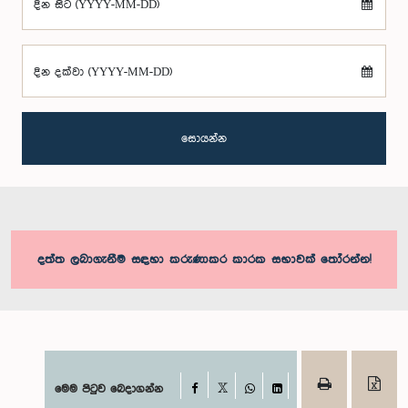
දින සිට (YYYY-MM-DD)
දින දක්වා (YYYY-MM-DD)
සොයන්න
දත්ත ලබාගැනීම සඳහා කරුණාකර කාරක සභාවක් තෝරන්න!
Facebook
මෙම පිටුව බෙදාගන්න
X
WhatsApp
LinkedIn