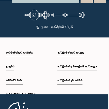
පාර්ලි‌මේන්තුව නරඹන්න
පාර්ලිමේන්තුවේ කටයුතු
දැනුමට
පාර්ලිමේන්තු මහලේකම් කාර්යාලය
සම්බන්ධ වන්න
පාර්ලිමේන්තුව සජීවීව
පාර්ලි‌මේන්තුවේ මන්ත්‍රීවරු
මුල් පිටුව