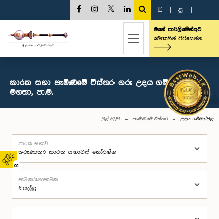
E
|
த
|
මගේ පාර්ලිමේන්තුව
මෙතැනින් පිවිසෙන්න
කාරක සභා පැමිණීමේ විස්තර: ගරු උදය ගම්මන්පිල
මහතා, පා.ම.
මුල් පිටුව
පැමිණීමේ විස්තර
උදය ගම්මන්පිල
කාරක සභාව
02
පැමිණි/නොපැමිණි