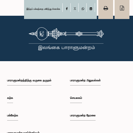
இந்தப் பக்கத்தை பகிர்ந்து கொள்க
Facebook
X
WhatsApp
LinkedIn
பாராளுமன்றத்திற்கு வருகை தருதல்
பாராளுமன்ற அலுவல்கள்
கற்க
செயலகம்
பங்கேற்க
பாராளுமன்ற நேரலை
பாராளுமன்ற உறுப்பினர்கள்