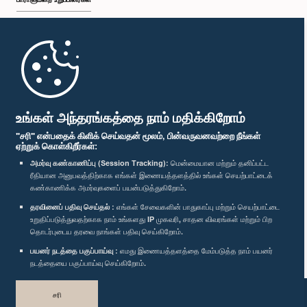
முதற்பக்கம்
பாராளுமன்ற கையடக்க செயலி
உங்கள் அந்தரங்கத்தை நாம் மதிக்கிறோம்
"சரி" என்பதைக் கிளிக் செய்வதன் மூலம், பின்வருவனவற்றை நீங்கள்
ஏற்றுக் கொள்கிறீர்கள்:
அமர்வு கண்காணிப்பு (Session Tracking):
மென்மையான மற்றும் தனிப்பட்ட
ரீதியான அனுபவத்திற்காக எங்கள் இணையத்தளத்தில் உங்கள் செயற்பாட்டைக்
எம்மை பின்தொடர்க :
கண்காணிக்க அமர்வுகளைப் பயன்படுத்துகிறோம்.
தரவினைப் பதிவு செய்தல் :
எங்கள் சேவைகளின் பாதுகாப்பு மற்றும் செயற்பாட்டை
விருதுகள்
உறுதிப்படுத்துவதற்காக நாம் உங்களது IP முகவரி, சாதன விவரங்கள் மற்றும் பிற
தொடர்புடைய தரவை நாங்கள் பதிவு செய்கிறோம்.
பயனர் நடத்தை பகுப்பாய்வு :
எமது இணையத்தளத்தை மேம்படுத்த நாம் பயனர்
தனியுரிமைக் கொள்கை
நடத்தையை பகுப்பாய்வு செய்கிறோம்.
பதிப்புரிமை © இலங்கை பாராளுமன்றம்.
சரி
முழுப்பதிப்புரிமையுடையது.