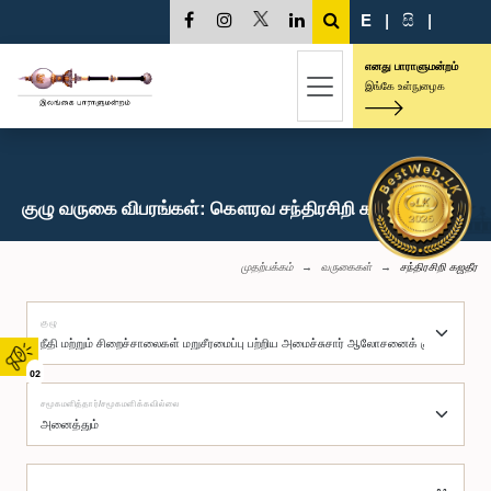
E
|
සි
|
எனது பாராளுமன்றம்
இங்கே உள்நுழைக
குழு வருகை விபரங்கள்: கௌரவ சந்திரசிறி கஜதீர, பா.உ.
முதற்பக்கம்
வருகைகள்
சந்திரசிறி கஜதீர
குழு
02
சமூகமளித்தார்/சமூகமளிக்கவில்லை