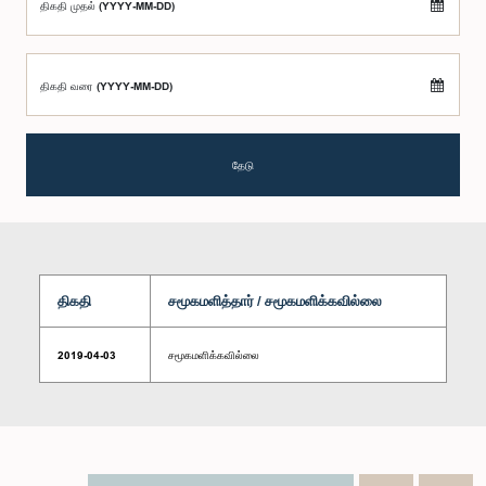
திகதி முதல் (YYYY-MM-DD)
திகதி வரை (YYYY-MM-DD)
தேடு
திகதி
சமூகமளித்தார் / சமூகமளிக்கவில்லை
2019-04-03
சமூகமளிக்கவில்லை