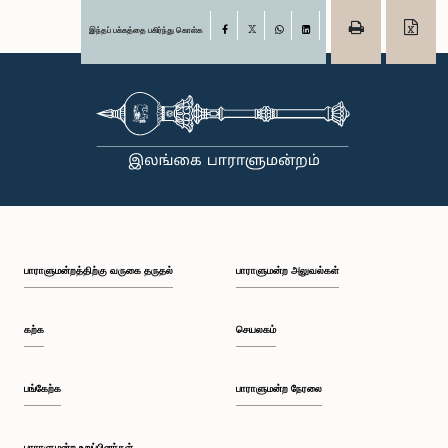
இந்தப் பக்கத்தை பகிர்ந்து கொள்க
Facebook
X
WhatsApp
LinkedIn
பாராளுமன்றத்திற்கு வருகை தருதல்
பாராளுமன்ற அலுவல்கள்
கற்க
செயலகம்
பங்கேற்க
பாராளுமன்ற நேரலை
பாராளுமன்ற உறுப்பினர்கள்