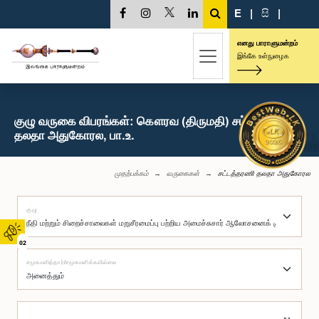
E
|
සි
|
எனது பாராளுமன்றம்
இங்கே உள்நுழைக
குழு வருகை விபரங்கள்: கௌரவ (திருமதி) சட்டத்தரணி
தலதா அதுகோரல, பா.உ.
முதற்பக்கம்
வருகைகள்
சட்டத்தரணி தலதா அதுகோரல
குழு
02
சமூகமளித்தார்/சமூகமளிக்கவில்லை