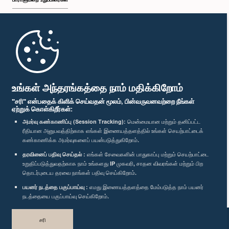
முதற்பக்கம்
பாராளுமன்ற கையடக்க செயலி
உங்கள் அந்தரங்கத்தை நாம் மதிக்கிறோம்
"சரி" என்பதைக் கிளிக் செய்வதன் மூலம், பின்வருவனவற்றை நீங்கள்
ஏற்றுக் கொள்கிறீர்கள்:
அமர்வு கண்காணிப்பு (Session Tracking):
மென்மையான மற்றும் தனிப்பட்ட
ரீதியான அனுபவத்திற்காக எங்கள் இணையத்தளத்தில் உங்கள் செயற்பாட்டைக்
எம்மை பின்தொடர்க :
கண்காணிக்க அமர்வுகளைப் பயன்படுத்துகிறோம்.
தரவினைப் பதிவு செய்தல் :
எங்கள் சேவைகளின் பாதுகாப்பு மற்றும் செயற்பாட்டை
விருதுகள்
உறுதிப்படுத்துவதற்காக நாம் உங்களது IP முகவரி, சாதன விவரங்கள் மற்றும் பிற
தொடர்புடைய தரவை நாங்கள் பதிவு செய்கிறோம்.
பயனர் நடத்தை பகுப்பாய்வு :
எமது இணையத்தளத்தை மேம்படுத்த நாம் பயனர்
தனியுரிமைக் கொள்கை
நடத்தையை பகுப்பாய்வு செய்கிறோம்.
பதிப்புரிமை © இலங்கை பாராளுமன்றம்.
சரி
முழுப்பதிப்புரிமையுடையது.