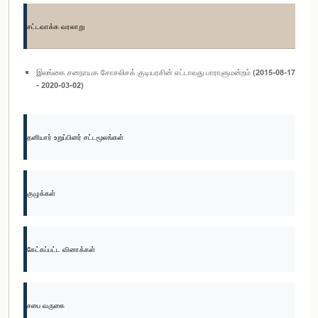
சட்டவாக்க வரலாறு
இலங்கை சனநாயக சோசலிசக் குடியரசின் எட்டாவது பாராளுமன்றம் (2015-08-17
- 2020-03-02)
தனியார் உறுப்பினர் சட்டமூலங்கள்
குழுக்கள்
கேட்கப்பட்ட வினாக்கள்
சபை வருகை