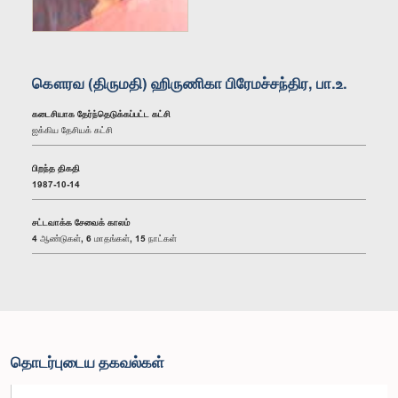
கௌரவ (திருமதி) ஹிருணிகா பிரேமச்சந்திர, பா.உ.
கடைசியாக தேர்ந்தெடுக்கப்பட்ட கட்சி
ஐக்கிய தேசியக் கட்சி
பிறந்த திகதி
1987-10-14
சட்டவாக்க சேவைக் காலம்
4 ஆண்டுகள், 6 மாதங்கள், 15 நாட்கள்
தொடர்புடைய தகவல்கள்