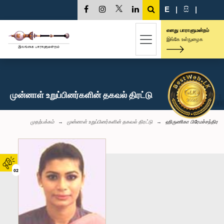
E
|
සි
|
எனது பாராளுமன்றம்
இங்கே உள்நுழைக
முன்னாள் உறுப்பினர்களின் தகவல் திரட்டு
முதற்பக்கம்
முன்னாள் உறுப்பினர்களின் தகவல் திரட்டு
ஹிருணிகா பிரேமச்சந்திர
02