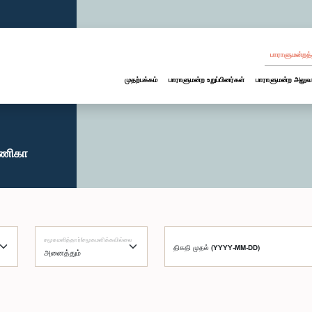
பாராளுமன்றத்
முதற்பக்கம்
பாராளுமன்ற உறுப்பினர்கள்
பாராளுமன்ற அலுவ
ுணிகா
சமூகமளித்தார்/சமூகமளிக்கவில்லை
திகதி முதல் (YYYY-MM-DD)