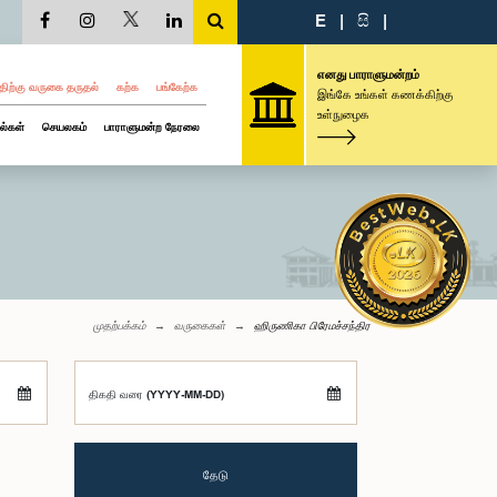
E
|
සි
|
எனது பாராளுமன்றம்
திற்கு வருகை தருதல்
கற்க
பங்கேற்க
இங்கே உங்கள் கணக்கிற்கு
உள்நுழைக
ல்கள்
செயலகம்
பாராளுமன்ற நேரலை
முதற்பக்கம்
வருகைகள்
ஹிருணிகா பிரேமச்சந்திர
திகதி வரை (YYYY-MM-DD)
தேடு