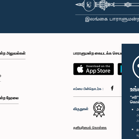
ன்ற அலுவல்கள்
பாராளுமன்ற கையடக்க செயலி
்
உங்
எம்மை பின்தொடர்க :
"சரி
ன்ற நேரலை
கொள்க
விருதுகள்
அ
அ
அ
தனியுரிமைக் கொள்கை
த
உ