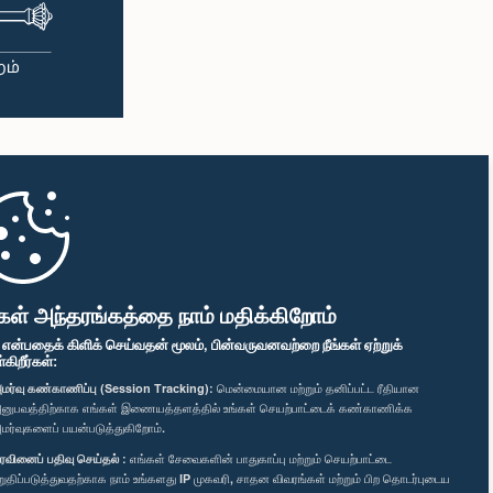
கள் அந்தரங்கத்தை நாம் மதிக்கிறோம்
" என்பதைக் கிளிக் செய்வதன் மூலம், பின்வருவனவற்றை நீங்கள் ஏற்றுக்
ிறீர்கள்:
மர்வு கண்காணிப்பு (Session Tracking):
மென்மையான மற்றும் தனிப்பட்ட ரீதியான
னுபவத்திற்காக எங்கள் இணையத்தளத்தில் உங்கள் செயற்பாட்டைக் கண்காணிக்க
மர்வுகளைப் பயன்படுத்துகிறோம்.
ரவினைப் பதிவு செய்தல் :
எங்கள் சேவைகளின் பாதுகாப்பு மற்றும் செயற்பாட்டை
றுதிப்படுத்துவதற்காக நாம் உங்களது IP முகவரி, சாதன விவரங்கள் மற்றும் பிற தொடர்புடைய