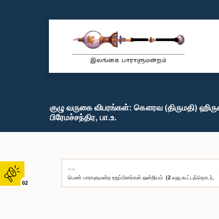
குழு வருகை விபரங்கள்: கௌரவ (திருமதி) ஹிர
பிரேமச்சந்திர, பா.உ.
குழு
02