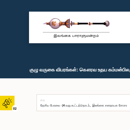
குழு வருகை விபரங்கள்: கௌரவ உதய கம்மன்பில, 
குழு
02