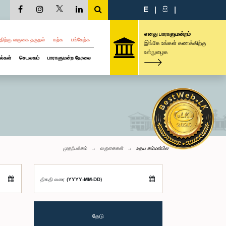
E
|
සි
|
எனது பாராளுமன்றம்
திற்கு வருகை தருதல்
கற்க
பங்கேற்க
இங்கே உங்கள் கணக்கிற்கு
உள்நுழைக
ல்கள்
செயலகம்
பாராளுமன்ற நேரலை
முதற்பக்கம்
வருகைகள்
உதய கம்மன்பில
திகதி வரை (YYYY-MM-DD)
தேடு