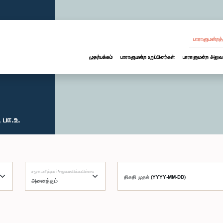
பாராளுமன்றத்
முதற்பக்கம்
பாராளுமன்ற உறுப்பினர்கள்
பாராளுமன்ற அலுவ
பா.உ.
சமூகமளித்தார்/சமூகமளிக்கவில்லை
திகதி முதல் (YYYY-MM-DD)