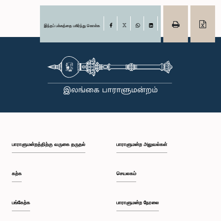
இந்தப் பக்கத்தை பகிர்ந்து கொள்க
Facebook
X
WhatsApp
LinkedIn
பாராளுமன்றத்திற்கு வருகை தருதல்
பாராளுமன்ற அலுவல்கள்
கற்க
செயலகம்
பங்கேற்க
பாராளுமன்ற நேரலை