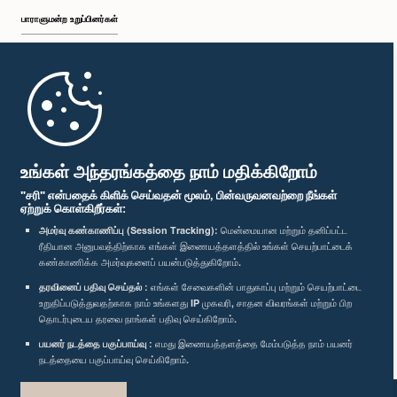
பாராளுமன்ற உறுப்பினர்கள்
முதற்பக்கம்
பாராளுமன்ற கையடக்க செயலி
உங்கள் அந்தரங்கத்தை நாம் மதிக்கிறோம்
"சரி" என்பதைக் கிளிக் செய்வதன் மூலம், பின்வருவனவற்றை நீங்கள்
ஏற்றுக் கொள்கிறீர்கள்:
அமர்வு கண்காணிப்பு (Session Tracking):
மென்மையான மற்றும் தனிப்பட்ட
ரீதியான அனுபவத்திற்காக எங்கள் இணையத்தளத்தில் உங்கள் செயற்பாட்டைக்
எம்மை பின்தொடர்க :
கண்காணிக்க அமர்வுகளைப் பயன்படுத்துகிறோம்.
தரவினைப் பதிவு செய்தல் :
எங்கள் சேவைகளின் பாதுகாப்பு மற்றும் செயற்பாட்டை
விருதுகள்
உறுதிப்படுத்துவதற்காக நாம் உங்களது IP முகவரி, சாதன விவரங்கள் மற்றும் பிற
தொடர்புடைய தரவை நாங்கள் பதிவு செய்கிறோம்.
பயனர் நடத்தை பகுப்பாய்வு :
எமது இணையத்தளத்தை மேம்படுத்த நாம் பயனர்
தனியுரிமைக் கொள்கை
நடத்தையை பகுப்பாய்வு செய்கிறோம்.
பதிப்புரிமை © இலங்கை பாராளுமன்றம்.