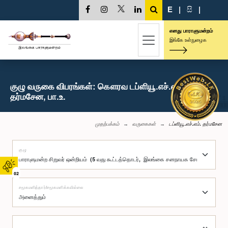
E
|
සි
|
எனது பாராளுமன்றம்
இங்கே உள்நுழைக
குழு வருகை விபரங்கள்: கௌரவ டப்ளியூ.எச்.எம்.
தர்மசேன, பா.உ.
முதற்பக்கம்
வருகைகள்
டப்ளியூ.எச்.எம். தர்மசேன
குழு
02
சமூகமளித்தார்/சமூகமளிக்கவில்லை