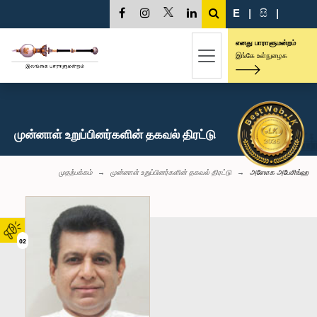
E
|
සි
|
எனது பாராளுமன்றம்
இங்கே உள்நுழைக
முன்னாள் உறுப்பினர்களின் தகவல் திரட்டு
முதற்பக்கம்
முன்னாள் உறுப்பினர்களின் தகவல் திரட்டு
அஸோக அபேசிங்ஹ
02