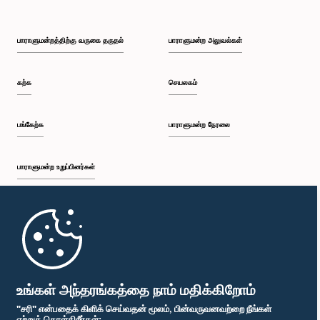
பாராளுமன்றத்திற்கு வருகை தருதல்
பாராளுமன்ற அலுவல்கள்
கற்க
செயலகம்
பங்கேற்க
பாராளுமன்ற நேரலை
பாராளுமன்ற உறுப்பினர்கள்
முதற்பக்கம்
பாராளுமன்ற கையடக்க செயலி
உங்கள் அந்தரங்கத்தை நாம் மதிக்கிறோம்
"சரி" என்பதைக் கிளிக் செய்வதன் மூலம், பின்வருவனவற்றை நீங்கள்
ஏற்றுக் கொள்கிறீர்கள்: