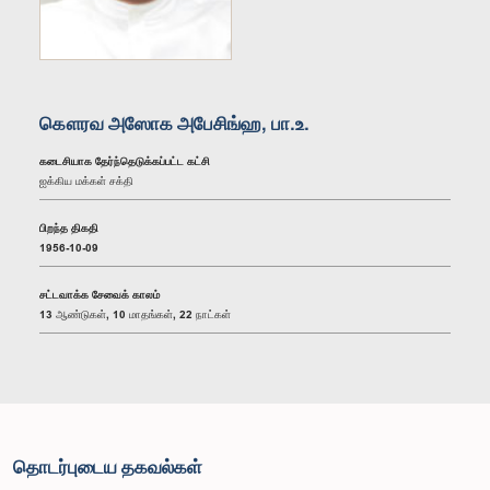
கௌரவ அஸோக அபேசிங்ஹ, பா.உ.
கடைசியாக தேர்ந்தெடுக்கப்பட்ட கட்சி
ஐக்கிய மக்கள் சக்தி
பிறந்த திகதி
1956-10-09
சட்டவாக்க சேவைக் காலம்
13 ஆண்டுகள், 10 மாதங்கள், 22 நாட்கள்
தொடர்புடைய தகவல்கள்