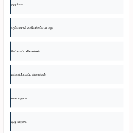
குழுக்கள்
உறுப்பினரால் சமர்ப்பிக்கப்படும் மனு
கேட்கப்பட்ட வினாக்கள்
பதிலளிக்கப்பட்ட வினாக்கள்
சபை வருகை
குழு வருகை