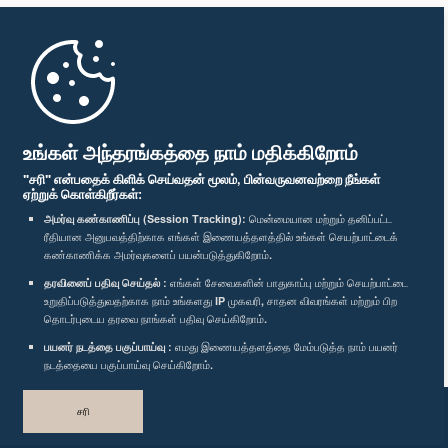
முதற்பக்கம்
பாராளுமன்ற கையடக்க செயலி
உங்கள் அந்தரங்கத்தை நாம் மதிக்கிறோம்
"சரி" என்பதைக் கிளிக் செய்வதன் மூலம், பின்வருவனவற்றை நீங்கள்
ஏற்றுக் கொள்கிறீர்கள்:
அமர்வு கண்காணிப்பு (Session Tracking):
மென்மையான மற்றும் தனிப்பட்ட
ரீதியான அனுபவத்திற்காக எங்கள் இணையத்தளத்தில் உங்கள் செயற்பாட்டைக்
எம்மை பின்தொடர்க :
கண்காணிக்க அமர்வுகளைப் பயன்படுத்துகிறோம்.
தரவினைப் பதிவு செய்தல் :
எங்கள் சேவைகளின் பாதுகாப்பு மற்றும் செயற்பாட்டை
விருதுகள்
உறுதிப்படுத்துவதற்காக நாம் உங்களது IP முகவரி, சாதன விவரங்கள் மற்றும் பிற
தொடர்புடைய தரவை நாங்கள் பதிவு செய்கிறோம்.
பயனர் நடத்தை பகுப்பாய்வு :
எமது இணையத்தளத்தை மேம்படுத்த நாம் பயனர்
தனியுரிமைக் கொள்கை
நடத்தையை பகுப்பாய்வு செய்கிறோம்.
பதிப்புரிமை © இலங்கை பாராளுமன்றம்.
சரி
முழுப்பதிப்புரிமையுடையது.
வடிவமைத்து உருவாக்கியது
TekGeeks