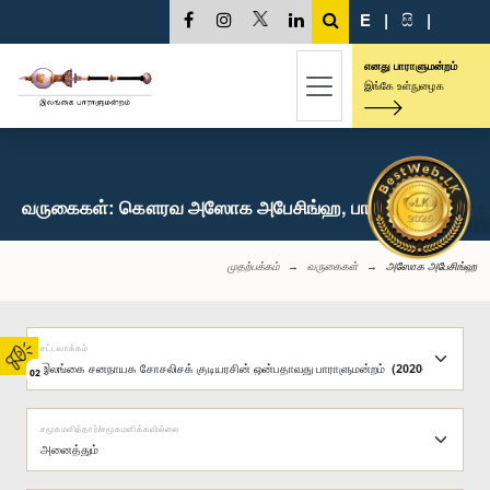
E
|
සි
|
எனது பாராளுமன்றம்
இங்கே உள்நுழைக
வருகைகள்: கௌரவ அஸோக அபேசிங்ஹ, பா.உ.
முதற்பக்கம்
வருகைகள்
அஸோக அபேசிங்ஹ
சட்டவாக்கம்
02
சமூகமளித்தார்/சமூகமளிக்கவில்லை