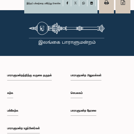
இந்தப் பக்கத்தை பகிர்ந்து கொள்க
Facebook
X
WhatsApp
LinkedIn
பாராளுமன்றத்திற்கு வருகை தருதல்
பாராளுமன்ற அலுவல்கள்
கற்க
செயலகம்
பங்கேற்க
பாராளுமன்ற நேரலை
பாராளுமன்ற உறுப்பினர்கள்