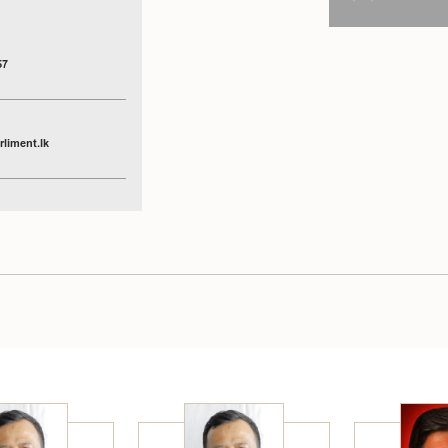
57
liment.lk