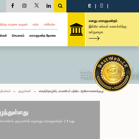
E
|
සි
|
எனது பாராளுமன்றம்
திற்கு வருகை தருதல்
கற்க
பங்கேற்க
இங்கே உங்கள் கணக்கிற்கு
உள்நுழைக
ல்கள்
செயலகம்
பாராளுமன்ற நேரலை
ற்பக்கம்
குழுக்கள்
கைத்தொழில், வாணிபம் பற்றிய ஆலோசனைக்குழு
ழந்துள்ளது
லிசக் குடியரசின் ஏழாவது பாராளுமன்றம் | 1 வது