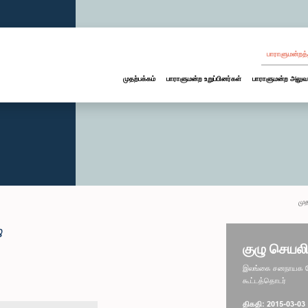
பாராளுமன்றத்
முதற்பக்கம்
பாராளுமன்ற உறுப்பினர்கள்
பாராளுமன்ற அலுவ
முத
ு
குழு செயலி
இலங்கை சனநாயக சோச
கூட்டத்தொடர்
திகதி: 2015-03-03