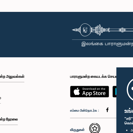
 திசாநாயக்க, பா.உ.
கௌரவ க
கௌரவ கௌரவ சீ.ஏ.
உறுப்பினர்
ஜாகொடகே, ப
சூரியஆரச்சி, பா.உ.,, பா.உ.
உறுப
உறுப்பினர்
ன்ற அலுவல்கள்
பாராளுமன்ற கையடக்க செயலி
க சுமதிபால, பா.உ.
கௌரவ எச்.எம்.எம். ஹரீஸ், பா.உ.
கௌரவ (டாக்
உறுப்பினர்
்
உறுப்பினர்
அனோமா க
உறுப
உங்
எம்மை பின்தொடர்க :
"சரி
ன்ற நேரலை
கொள்க
விருதுகள்
அ