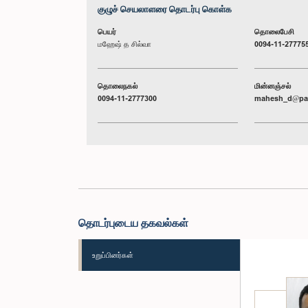
குழுச் செயலாளரை தொடர்பு கொள்க
பெயர்
தொலைபேசி
மஹேஷ் த சில்வா
0094-11-27775
தொலைநகல்
மின்னஞ்சல்
0094-11-2777300
mahesh_d@par
தொடர்புடைய தகவல்கள்
உறுப்பினர்கள்