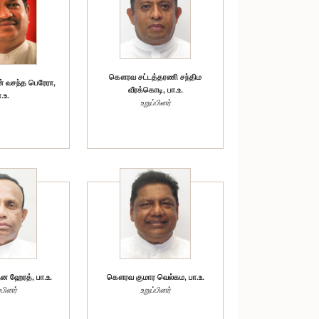
கௌரவ சட்டத்தரணி சந்திம
 வசந்த பெரேரா,
வீரக்கொடி, பா.உ.
.உ.
உறுப்பினர்
 ஹேரத், பா.உ.
கௌரவ குமார வெல்கம, பா.உ.
்பினர்
உறுப்பினர்