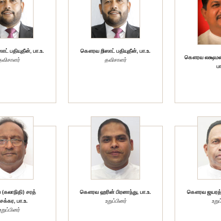
் பதியுதீன், பா.உ.
கௌரவ றிஸாட் பதியுதீன், பா.உ.
கௌரவ லக்ஷமன்
தவிசாளர்
தவிசாளர்
பா
கலாநிதி) சரத்
கௌரவ ஹரின் பிரனாந்து, பா.உ.
கௌரவ ஜயரத்ன
ேக்கர, பா.உ.
உறுப்பினர்
உறுப
உறுப்பினர்