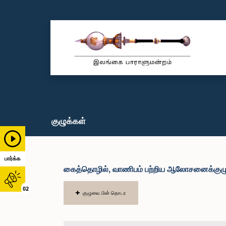
குழுக்கள்
பார்க்க
கைத்தொழில், வாணிபம் பற்றிய ஆலோசனைக்குழ
02
குழுவை பின் தொடர