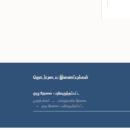
கௌரவ ஜோன்
தொடர்புடைய இணைப்புக்கள்
குழு நேரலை - பதிவுருத்தப்பட்ட
முதற்பக்கம்
பாராளுமன்ற நேரலை
குழு நேரலை - பதிவுருத்தப்பட்ட