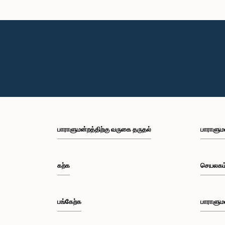
கௌரவ நவின்
பாராளுமன்றத்திற்கு வருகை தருதல்
பாராளும
கௌரவ திலங்
கற்க
செயலகம
பங்கேற்க
பாராளும