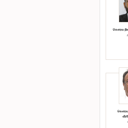
கௌரவ றிஸாட
கௌரவ (
வீரச