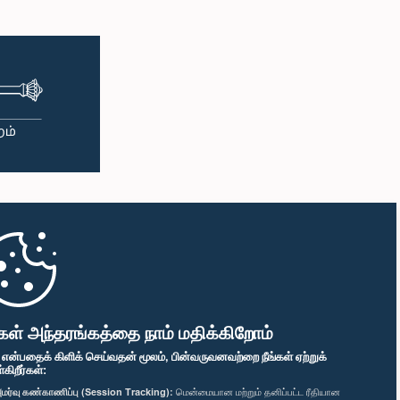
ௌரவ அசல
கௌரவ விஜித் விஜயமுணி
ா.உ.,, பா.உ.
சொய்சா, பா.உ.
்பினர்
உறுப்பினர்
கௌரவ (திருமதி) கெளரவ
டர் திருமதி)
(திருமதி) ரோஸி சேனாநாயக்க,
மகே, பா.உ.
பா.உ.,, பா.உ.
்பினர்
உறுப்பினர்
கள் அந்தரங்கத்தை நாம் மதிக்கிறோம்
" என்பதைக் கிளிக் செய்வதன் மூலம், பின்வருவனவற்றை நீங்கள் ஏற்றுக்
ிறீர்கள்:
மர்வு கண்காணிப்பு (Session Tracking):
மென்மையான மற்றும் தனிப்பட்ட ரீதியான