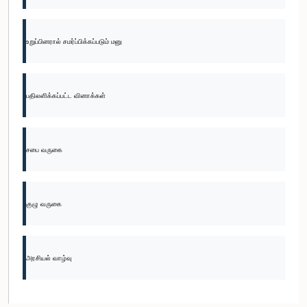
உறுப்பினரால் சமர்ப்பிக்கப்படும் மனு
பதிலளிக்கப்பட்ட வினாக்கள்
சபை வருகை
குழு வருகை
அரசியல் வாழ்வு