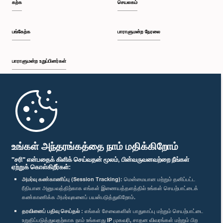
கற்க
செயலகம்
பங்கேற்க
பாராளுமன்ற நேரலை
பாராளுமன்ற உறுப்பினர்கள்
முதற்பக்கம்
பாராளுமன்ற கையடக்க செயலி
உங்கள் அந்தரங்கத்தை நாம் மதிக்கிறோம்
"சரி" என்பதைக் கிளிக் செய்வதன் மூலம், பின்வருவனவற்றை நீங்கள்
ஏற்றுக் கொள்கிறீர்கள்:
அமர்வு கண்காணிப்பு (Session Tracking):
மென்மையான மற்றும் தனிப்பட்ட
ரீதியான அனுபவத்திற்காக எங்கள் இணையத்தளத்தில் உங்கள் செயற்பாட்டைக்
எம்மை பின்தொடர்க :
கண்காணிக்க அமர்வுகளைப் பயன்படுத்துகிறோம்.
தரவினைப் பதிவு செய்தல் :
எங்கள் சேவைகளின் பாதுகாப்பு மற்றும் செயற்பாட்டை
விருதுகள்
உறுதிப்படுத்துவதற்காக நாம் உங்களது IP முகவரி, சாதன விவரங்கள் மற்றும் பிற