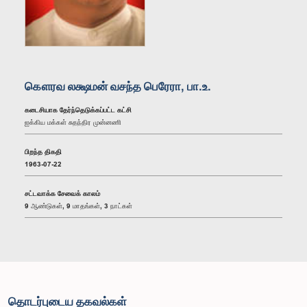
கௌரவ லக்ஷமன் வசந்த பெரேரா, பா.உ.
கடைசியாக தேர்ந்தெடுக்கப்பட்ட கட்சி
ஐக்கிய மக்கள் சுதந்திர முன்னணி
பிறந்த திகதி
1963-07-22
சட்டவாக்க சேவைக் காலம்
9 ஆண்டுகள், 9 மாதங்கள், 3 நாட்கள்
தொடர்புடைய தகவல்கள்