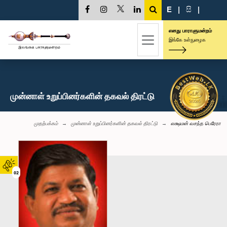
E
|
සි
|
எனது பாராளுமன்றம்
இங்கே உள்நுழைக
முன்னாள் உறுப்பினர்களின் தகவல் திரட்டு
முதற்பக்கம்
முன்னாள் உறுப்பினர்களின் தகவல் திரட்டு
லக்ஷமன் வசந்த பெரேரா
02