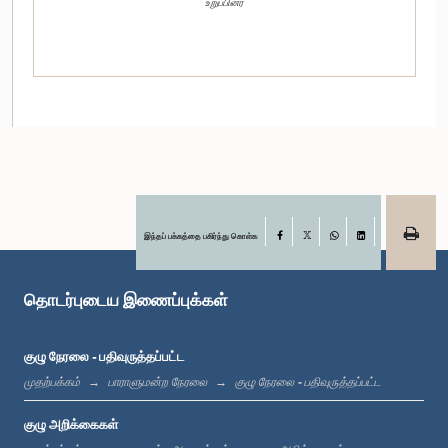
உறுப்பினர்
இந்தப் பக்கத்தை பகிர்ந்து கொள்க
Facebook
X
WhatsApp
LinkedIn
கௌரவ செயிட் அலி ஸாஹிர் மௌலானா, பா.உ.
உறுப்பினர்
தொடர்புடைய இணைப்புக்கள்
குழு நேரலை - பதிவுருத்தப்பட்ட
முதற்பக்கம்
பாராளுமன்ற நேரலை
குழு நேரலை - பதிவுருத்தப்பட்ட
குழு அறிக்கைகள்