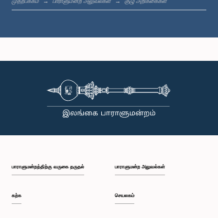
முதற்பக்கம்
பாராளுமன்ற அலுவல்கள்
குழு அறிக்கைகள்
கௌரவ பத்ம உதயசாந்த குணசேகர, பா.உ.
உறுப்பினர்
பாராளுமன்றத்திற்கு வருகை தருதல்
பாராளுமன்ற அலுவல்கள்
கௌரவ ஈ. சரவணபவன், பா.உ.
உறுப்பினர்
கற்க
செயலகம்