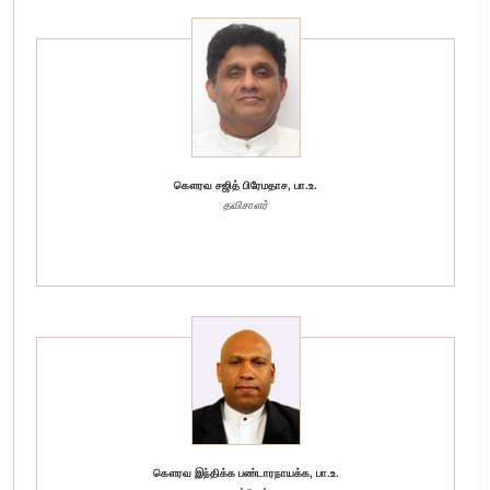
கௌரவ சஜித் பிரேமதாச, பா.உ.
தவிசாளர்
கௌரவ இந்திக்க பண்டாரநாயக்க, பா.உ.