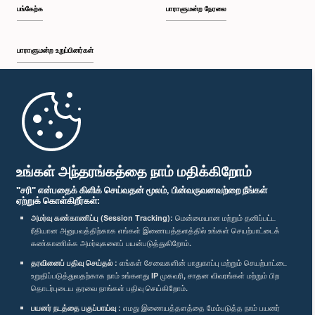
பங்கேற்க
பாராளுமன்ற நேரலை
பாராளுமன்ற உறுப்பினர்கள்
முதற்பக்கம்
கௌரவ (டாக்டர்) நலிந்த ஜயதிஸ்ஸ, பா.உ.
உறுப்பினர்
பாராளுமன்ற கையடக்க செயலி
உங்கள் அந்தரங்கத்தை நாம் மதிக்கிறோம்
"சரி" என்பதைக் கிளிக் செய்வதன் மூலம், பின்வருவனவற்றை நீங்கள்
ஏற்றுக் கொள்கிறீர்கள்:
அமர்வு கண்காணிப்பு (Session Tracking):
மென்மையான மற்றும் தனிப்பட்ட
ரீதியான அனுபவத்திற்காக எங்கள் இணையத்தளத்தில் உங்கள் செயற்பாட்டைக்
எம்மை பின்தொடர்க :
கண்காணிக்க அமர்வுகளைப் பயன்படுத்துகிறோம்.
தரவினைப் பதிவு செய்தல் :
எங்கள் சேவைகளின் பாதுகாப்பு மற்றும் செயற்பாட்டை
விருதுகள்
உறுதிப்படுத்துவதற்காக நாம் உங்களது IP முகவரி, சாதன விவரங்கள் மற்றும் பிற
தொடர்புடைய தரவை நாங்கள் பதிவு செய்கிறோம்.
பயனர் நடத்தை பகுப்பாய்வு :
எமது இணையத்தளத்தை மேம்படுத்த நாம் பயனர்