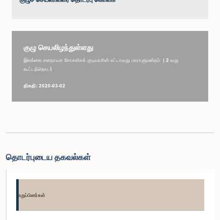
குழு செயலிழந்துள்ளது
இலங்கை சனநாயக சோசலிசக் குடியரசின் எட்டாவது பாராளுமன்றம் | 2 வது
கூட்டத்தொடர்
திகதி: 2020-03-02
தொடர்புடைய தகவல்கள்
உறுப்பினர்கள்