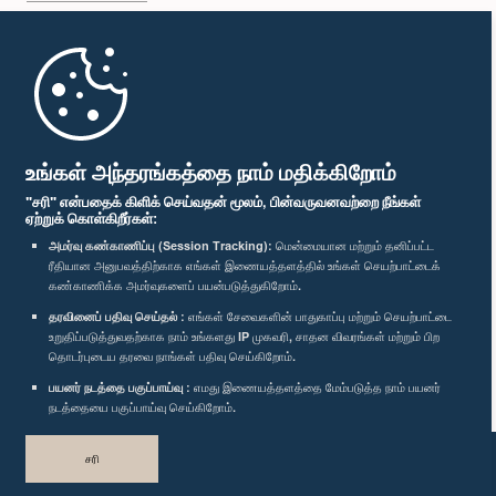
முதற்பக்கம்
பாராளுமன்ற கையடக்க செயலி
உங்கள் அந்தரங்கத்தை நாம் மதிக்கிறோம்
"சரி" என்பதைக் கிளிக் செய்வதன் மூலம், பின்வருவனவற்றை நீங்கள்
ஏற்றுக் கொள்கிறீர்கள்:
அமர்வு கண்காணிப்பு (Session Tracking):
மென்மையான மற்றும் தனிப்பட்ட
ரீதியான அனுபவத்திற்காக எங்கள் இணையத்தளத்தில் உங்கள் செயற்பாட்டைக்
எம்மை பின்தொடர்க :
கண்காணிக்க அமர்வுகளைப் பயன்படுத்துகிறோம்.
தரவினைப் பதிவு செய்தல் :
எங்கள் சேவைகளின் பாதுகாப்பு மற்றும் செயற்பாட்டை
உறுதிப்படுத்துவதற்காக நாம் உங்களது IP முகவரி, சாதன விவரங்கள் மற்றும் பிற
விருதுகள்
தொடர்புடைய தரவை நாங்கள் பதிவு செய்கிறோம்.
பயனர் நடத்தை பகுப்பாய்வு :
எமது இணையத்தளத்தை மேம்படுத்த நாம் பயனர்
தனியுரிமைக் கொள்கை
நடத்தையை பகுப்பாய்வு செய்கிறோம்.
பதிப்புரிமை © இலங்கை பாராளுமன்றம்.
சரி
முழுப்பதிப்புரிமையுடையது.
வடிவமைத்து உருவாக்கியது
TekGeeks