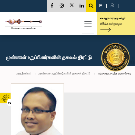
E
|
සි
|
எனது பாராளுமன்றம்
இங்கே உள்நுழைக
முன்னாள் உறுப்பினர்களின் தகவல் திரட்டு
முதற்பக்கம்
முன்னாள் உறுப்பினர்களின் தகவல் திரட்டு
பத்ம உதயசாந்த குணசேகர
02