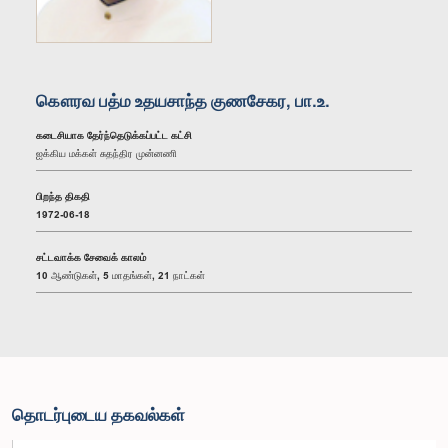
கௌரவ பத்ம உதயசாந்த குணசேகர, பா.உ.
கடைசியாக தேர்ந்தெடுக்கப்பட்ட கட்சி
ஐக்கிய மக்கள் சுதந்திர முன்னணி
பிறந்த திகதி
1972-06-18
சட்டவாக்க சேவைக் காலம்
10 ஆண்டுகள், 5 மாதங்கள், 21 நாட்கள்
தொடர்புடைய தகவல்கள்