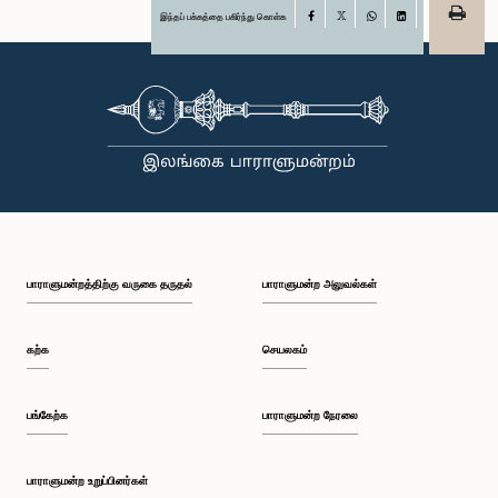
இந்தப் பக்கத்தை பகிர்ந்து கொள்க
Facebook
X
WhatsApp
LinkedIn
பாராளுமன்றத்திற்கு வருகை தருதல்
பாராளுமன்ற அலுவல்கள்
கற்க
செயலகம்
பங்கேற்க
பாராளுமன்ற நேரலை
பாராளுமன்ற உறுப்பினர்கள்