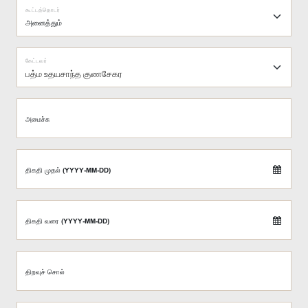
கூட்டத்தொடர்
கேட்டவர்
பத்ம உதயசாந்த குணசேகர
அமைச்சு
திகதி முதல் (YYYY-MM-DD)
திகதி வரை (YYYY-MM-DD)
திறவுச் சொல்