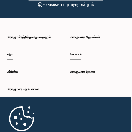
பாராளுமன்றத்திற்கு வருகை தருதல்
பாராளுமன்ற அலுவல்கள்
கற்க
செயலகம்
பங்கேற்க
பாராளுமன்ற நேரலை
பாராளுமன்ற உறுப்பினர்கள்
முதற்பக்கம்
பாராளுமன்ற கையடக்க செயலி