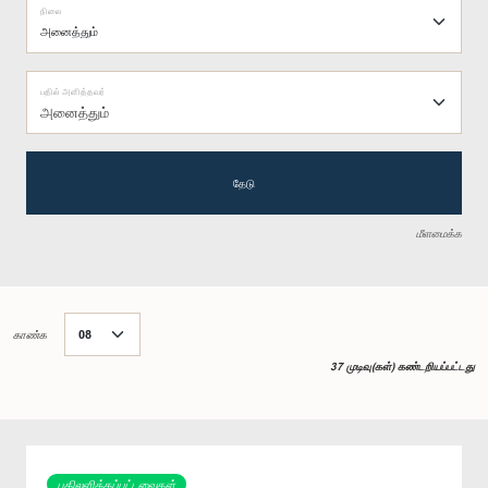
நிலை
பதில் அளித்தவர்
அனைத்தும்
தேடு
மீளமைக்க
காண்க
37 முடிவு(கள்) கண்டறியப்பட்டது
பதிலளிக்கப்பட்டவைகள்