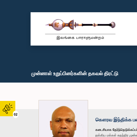
முன்னாள் உறுப்பினர்களின் தகவல் திரட்டு
02
கௌரவ இந்திக்க பண்
கடைசியாக தேர்ந்தெடுக்கப்பட
ஐக்கிய மக்கள் சுதந்திர மு