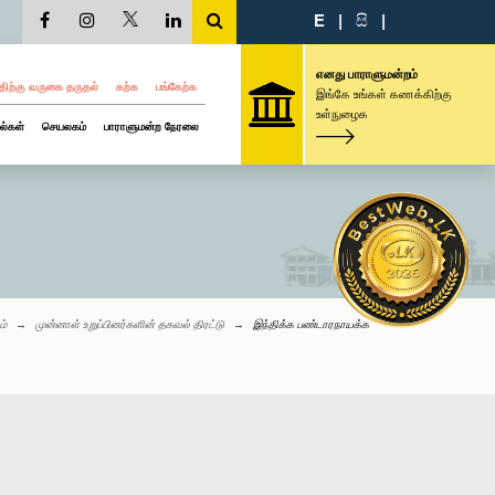
E
|
සි
|
எனது பாராளுமன்றம்
திற்கு வருகை தருதல்
கற்க
பங்கேற்க
இங்கே உங்கள் கணக்கிற்கு
உள்நுழைக
ல்கள்
செயலகம்
பாராளுமன்ற நேரலை
ம்
முன்னாள் உறுப்பினர்களின் தகவல் திரட்டு
இந்திக்க பண்டாரநாயக்க