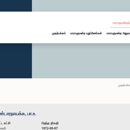
பாராளுமன்றத்
முதற்பக்கம்
பாராளுமன்ற உறுப்பினர்கள்
பாராளுமன்ற அலுவ
முதற்பக்க
டாரநாயக்க, பா.உ.
்ட கட்சி
பிறந்த திகதி
ன்னணி
1972-09-07