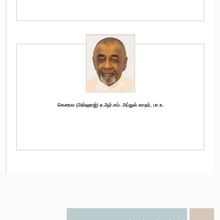
கௌரவ (அல்ஹாஜ்) ஏ.ஆர்.எம். அப்துல் காதர், பா.உ.