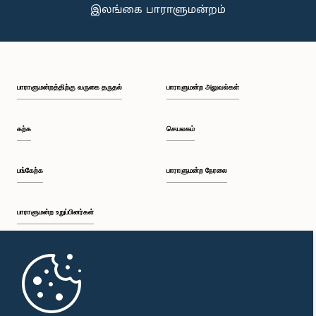
பாராளுமன்றத்திற்கு வருகை தருதல்
பாராளுமன்ற அலுவல்கள்
கௌரவ றோஹண திஸாநாயக்க, பா.உ.
உறுப்பினர்
கற்க
செயலகம்
பங்கேற்க
பாராளுமன்ற நேரலை
பாராளுமன்ற உறுப்பினர்கள்
முதற்பக்கம்
கௌரவ காமினி ஜயவிக்கிரம பெரேரா, பா.உ.
உறுப்பினர்
பாராளுமன்ற கையடக்க செயலி