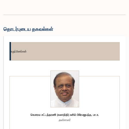
தொடர்புடைய தகவல்கள்
உறுப்பினர்கள்
கௌரவ சட்டத்தரணி (கலாநிதி) சுசில் பிரேமஜயந்த, பா.உ.
தவிசாளர்