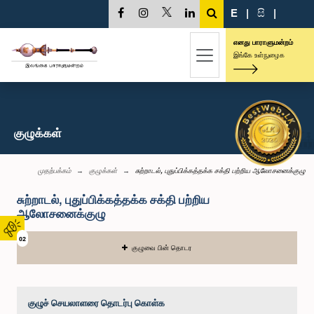
E
|
සි
|
எனது பாராளுமன்றம்
இங்கே உள்நுழைக
குழுக்கள்
முதற்பக்கம்
குழுக்கள்
சுற்றாடல், புதுப்பிக்கத்தக்க சக்தி பற்றிய ஆலோசனைக்குழு
சுற்றாடல், புதுப்பிக்கத்தக்க சக்தி பற்றிய
ஆலோசனைக்குழு
02
குழுவை பின் தொடர
குழுச் செயலாளரை தொடர்பு கொள்க