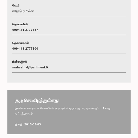
பெயர்
மஹேஷ் த சில்வா
தொலைபேசி
0094-11-2777557
தொலைநகல்
0094-11-2777300
மின்னஞ்சல்
mahesh_d@parliment.lk
குழு செயலிழந்துள்ளது
இலங்கை சனநாயக சோசலிசக் குடியரசின் ஏழாவது பாராளுமன்றம் | 1 வது
கூட்டத்தொடர்
திகதி: 2015-03-03