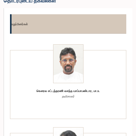
தொடர்புடைய தகவல்கள்
உறுப்பினர்கள்
கௌரவ சட்டத்தரணி வசந்த யாப்பாபண்டார, பா.உ.
தவிசாளர்