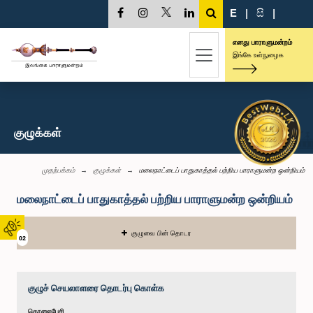
E
|
සි
|
எனது பாராளுமன்றம்
இங்கே உள்நுழைக
குழுக்கள்
முதற்பக்கம்
குழுக்கள்
மலைநாட்டைப் பாதுகாத்தல் பற்றிய பாராளுமன்ற ஒன்றியம்
மலைநாட்டைப் பாதுகாத்தல் பற்றிய பாராளுமன்ற ஒன்றியம்
குழுவை பின் தொடர
02
குழுச் செயலாளரை தொடர்பு கொள்க
தொலைபேசி