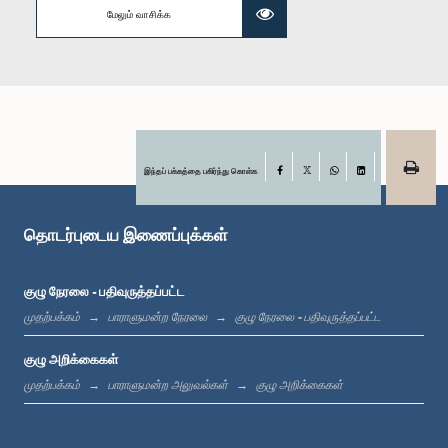
மேலும் வாசிக்க
கௌரவ மொஹமட் முஸம்மில், பா.உ.
உறுப்பினர்
இந்தப் பக்கத்தை பகிர்ந்து கொள்க
Facebook
X
WhatsApp
LinkedIn
தொடர்புடைய இணைப்புக்கள்
குழு நேரலை - பதிவுருத்தப்பட்ட
முதற்பக்கம்
பாராளுமன்ற நேரலை
குழு நேரலை - பதிவுருத்தப்பட்ட
கௌரவ கே. சுஜித் சஞ்ஜய பெரேரா, பா.உ.
உறுப்பினர்
குழு அறிக்கைகள்
முதற்பக்கம்
பாராளுமன்ற அலுவல்கள்
குழு அறிக்கைகள்