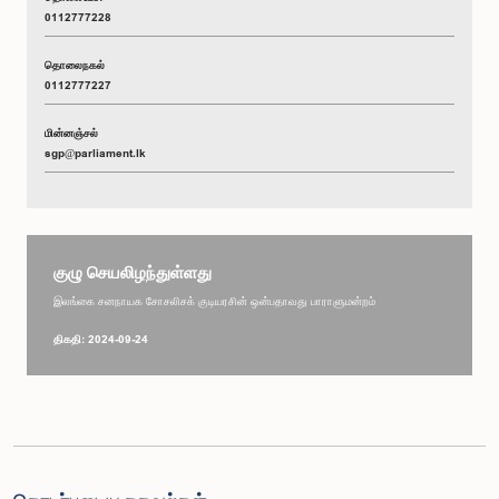
0112777228
தொலைநகல்
0112777227
மின்னஞ்சல்
sgp@parliament.lk
குழு செயலிழந்துள்ளது
இலங்கை சனநாயக சோசலிசக் குடியரசின் ஒன்பதாவது பாராளுமன்றம்
திகதி: 2024-09-24