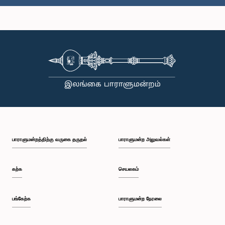
கௌரவ இஷாக் ரஹுமான், பா.உ.
உறுப்பினர்
பாராளுமன்றத்திற்கு வருகை தருதல்
பாராளுமன்ற அலுவல்கள்
கற்க
செயலகம்
பங்கேற்க
பாராளுமன்ற நேரலை
கௌரவ லலித் எல்லாவல, பா.உ.
உறுப்பினர்