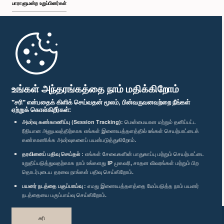
பாராளுமன்ற உறுப்பினர்கள்
முதற்பக்கம்
பாராளுமன்ற கையடக்க செயலி
உங்கள் அந்தரங்கத்தை நாம் மதிக்கிறோம்
"சரி" என்பதைக் கிளிக் செய்வதன் மூலம், பின்வருவனவற்றை நீங்கள்
ஏற்றுக் கொள்கிறீர்கள்:
கௌரவ கே.பி.எஸ். குமாரசிறி, பா.உ.
அமர்வு கண்காணிப்பு (Session Tracking):
மென்மையான மற்றும் தனிப்பட்ட
உறுப்பினர்
ரீதியான அனுபவத்திற்காக எங்கள் இணையத்தளத்தில் உங்கள் செயற்பாட்டைக்
எம்மை பின்தொடர்க :
கண்காணிக்க அமர்வுகளைப் பயன்படுத்துகிறோம்.
தரவினைப் பதிவு செய்தல் :
எங்கள் சேவைகளின் பாதுகாப்பு மற்றும் செயற்பாட்டை
உறுதிப்படுத்துவதற்காக நாம் உங்களது IP முகவரி, சாதன விவரங்கள் மற்றும் பிற
விருதுகள்
தொடர்புடைய தரவை நாங்கள் பதிவு செய்கிறோம்.
பயனர் நடத்தை பகுப்பாய்வு :
எமது இணையத்தளத்தை மேம்படுத்த நாம் பயனர்
தனியுரிமைக் கொள்கை
நடத்தையை பகுப்பாய்வு செய்கிறோம்.
பதிப்புரிமை © இலங்கை பாராளுமன்றம்.
சரி
முழுப்பதிப்புரிமையுடையது.