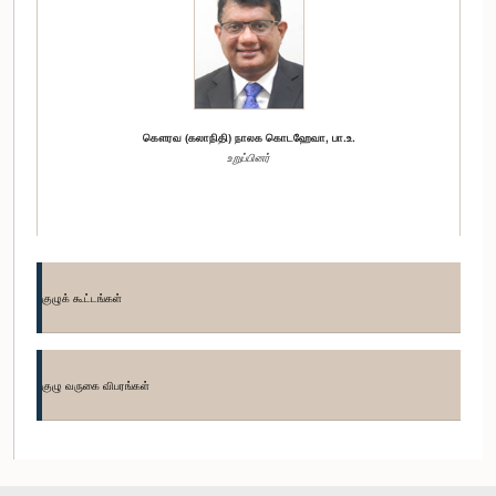
கௌரவ (கலாநிதி) நாலக கொடஹேவா, பா.உ.
உறுப்பினர்
குழுக் கூட்டங்கள்
குழு வருகை விபரங்கள்
கௌரவ அஸோக அபேசிங்ஹ, பா.உ.
உறுப்பினர்