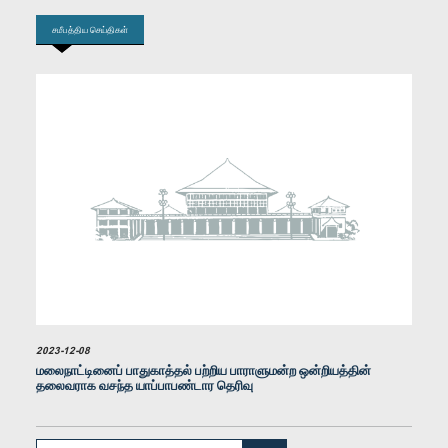
சமீபத்திய செய்திகள்
கௌரவ நலீன் பண்டார ஜயமஹ, பா.உ.
உறுப்பினர்
2023-12-08
மலைநாட்டினைப் பாதுகாத்தல் பற்றிய பாராளுமன்ற ஒன்றியத்தின்
தலைவராக வசந்த யாப்பாபண்டார தெரிவு