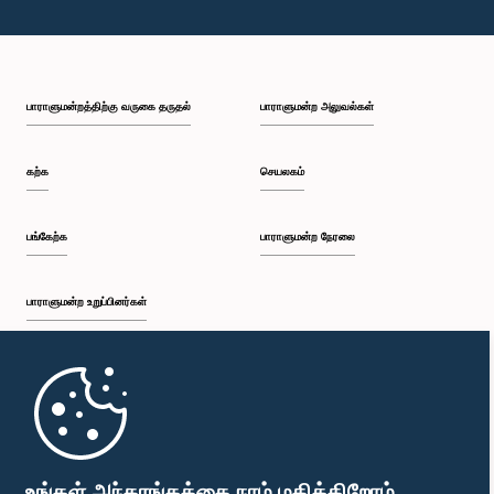
பாராளுமன்றத்திற்கு வருகை தருதல்
பாராளுமன்ற அலுவல்கள்
கற்க
செயலகம்
பங்கேற்க
பாராளுமன்ற நேரலை
பாராளுமன்ற உறுப்பினர்கள்
முதற்பக்கம்
பாராளுமன்ற கையடக்க செயலி
உங்கள் அந்தரங்கத்தை நாம் மதிக்கிறோம்