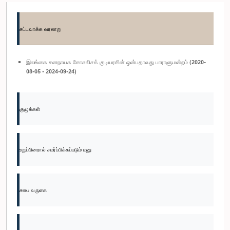
சட்டவாக்க வரலாறு
இலங்கை சனநாயக சோசலிசக் குடியரசின் ஒன்பதாவது பாராளுமன்றம் (2020-
08-05 - 2024-09-24)
குழுக்கள்
உறுப்பினரால் சமர்ப்பிக்கப்படும் மனு
சபை வருகை