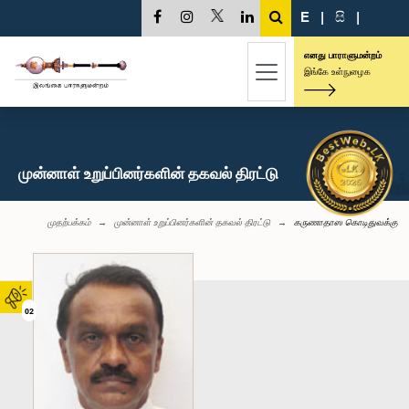
E
|
සි
|
எனது பாராளுமன்றம்
இங்கே உள்நுழைக
முன்னாள் உறுப்பினர்களின் தகவல் திரட்டு
முதற்பக்கம்
முன்னாள் உறுப்பினர்களின் தகவல் திரட்டு
கருணாதாஸ கொடிதுவக்கு
02