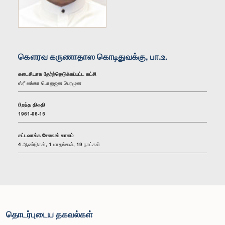
கௌரவ கருணாதாஸ கொடிதுவக்கு, பா.உ.
கடைசியாக தேர்ந்தெடுக்கப்பட்ட கட்சி
ஸ்ரீ லங்கா பொதுஜன பெரமுன
பிறந்த திகதி
1961-06-15
சட்டவாக்க சேவைக் காலம்
4 ஆண்டுகள், 1 மாதங்கள், 19 நாட்கள்
தொடர்புடைய தகவல்கள்