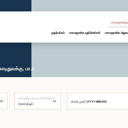
பாராளுமன்றத்
முதற்பக்கம்
பாராளுமன்ற உறுப்பினர்கள்
பாராளுமன்ற அலுவ
ிதுவக்கு, பா.உ.
சமூகமளித்தார்/சமூகமளிக்கவில்லை
திகதி முதல் (YYYY-MM-DD)