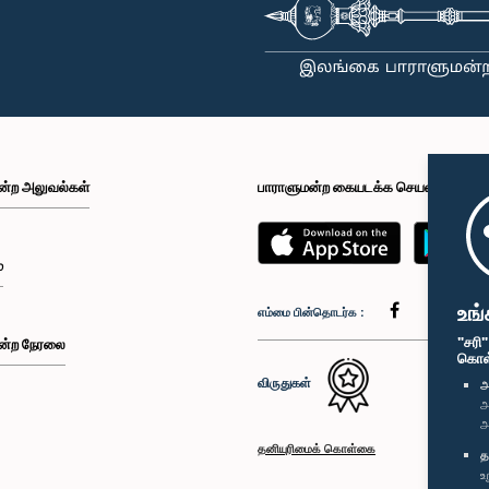
ன்ற அலுவல்கள்
பாராளுமன்ற கையடக்க செயலி
்
உங்
எம்மை பின்தொடர்க :
"சரி
ன்ற நேரலை
கொள்க
விருதுகள்
அ
அ
அ
தனியுரிமைக் கொள்கை
த
உ