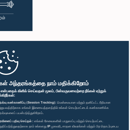
கள் அந்தரங்கத்தை நாம் மதிக்கிறோம்
" என்பதைக் கிளிக் செய்வதன் மூலம், பின்வருவனவற்றை நீங்கள் ஏற்றுக்
ிறீர்கள்:
மர்வு கண்காணிப்பு (Session Tracking):
மென்மையான மற்றும் தனிப்பட்ட ரீதியான
னுபவத்திற்காக எங்கள் இணையத்தளத்தில் உங்கள் செயற்பாட்டைக் கண்காணிக்க
மர்வுகளைப் பயன்படுத்துகிறோம்.
ரவினைப் பதிவு செய்தல் :
எங்கள் சேவைகளின் பாதுகாப்பு மற்றும் செயற்பாட்டை
றுதிப்படுத்துவதற்காக நாம் உங்களது IP முகவரி, சாதன விவரங்கள் மற்றும் பிற தொடர்புடைய