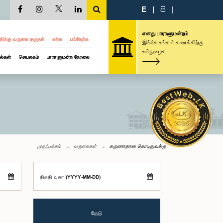
E
|
සි
|
எனது பாராளுமன்றம்
திற்கு வருகை தருதல்
கற்க
பங்கேற்க
இங்கே உங்கள் கணக்கிற்கு
உள்நுழைக
ல்கள்
செயலகம்
பாராளுமன்ற நேரலை
முதற்பக்கம்
வருகைகள்
கருணாதாஸ கொடிதுவக்கு
திகதி வரை (YYYY-MM-DD)
தேடு