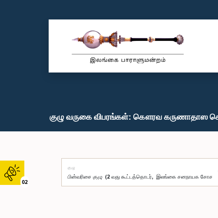
குழு வருகை விபரங்கள்: கௌரவ கருணாதாஸ கொட
குழு
02