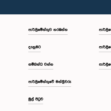
පාර්ලි‌මේන්තුව නරඹන්න
පාර්ලි
දැනුමට
පාර්ලි
සම්බන්ධ වන්න
පාර්ලි
පාර්ලි‌මේන්තුවේ මන්ත්‍රීවරු
මුල් පිටුව