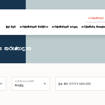
පාර්ලි‌මේන්තු
මුල් පිටුව
පාර්ලි‌මේන්තුවේ මන්ත්‍රීවරු
පාර්ලිමේන්තුවේ කටයුතු
පාර්ලිමේන්තු මහලේක
රු කරුණාදාස
පැමිණි/නොපැමිණි
දින සිට (YYYY-MM-DD)