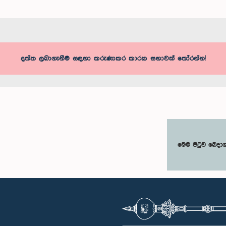
දත්ත ලබාගැනීම සඳහා කරුණාකර කාරක සභාවක් තෝරන්න!
මෙම පිටුව බෙදා