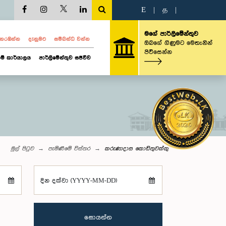
E
|
த
|
මගේ පාර්ලිමේන්තුව
ව නරඹන්න
දැනුමට
සම්බන්ධ වන්න
ඔබගේ ගිණුමට මෙතැනින්
පිවිසෙන්න
ම් කාර්යාලය
පාර්ලිමේන්තුව සජීවීව
මුල් පිටුව
පැමිණීමේ විස්තර
කරුණාදාස කොඩිතුවක්කු
දින දක්වා (YYYY-MM-DD)
සොයන්න