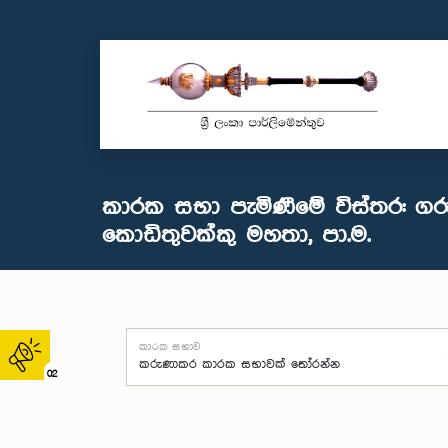
කාරක සභා පැමිණීමේ විස්තර: ග
කොඩිතුවක්කු මහතා, පා.ම.
කාරක සභාව
02