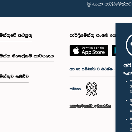
මේන්තුවේ කටයුතු
පාර්ලිමේන්තු ජංගම යෙදුම
මේන්තු මහලේකම් කාර්යාලය
අප
අප හා සම්බන්ධ වී සිටින්න :
"හරි
මේන්තුව සජීවීව
ස
අ
සම්මාන
න
ද
ක
පෞද්ගලිකත්ව ප්‍රතිපත්තිය
ස
ප
අ
ස