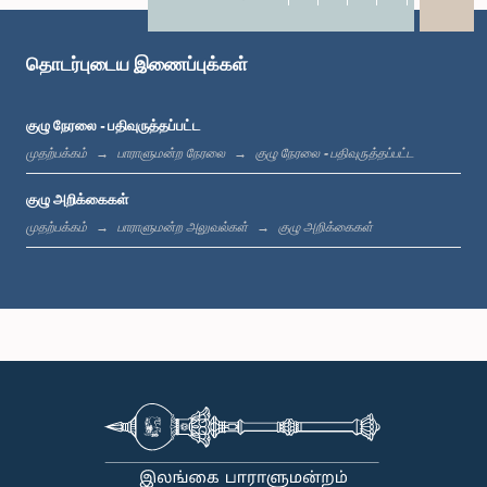
X
WhatsApp
LinkedIn
தொடர்புடைய இணைப்புக்கள்
குழு நேரலை - பதிவுருத்தப்பட்ட
முதற்பக்கம்
பாராளுமன்ற நேரலை
குழு நேரலை - பதிவுருத்தப்பட்ட
குழு அறிக்கைகள்
முதற்பக்கம்
பாராளுமன்ற அலுவல்கள்
குழு அறிக்கைகள்
கௌரவ டீ. வீரசிங்க, பா.உ.
உறுப்பினர்