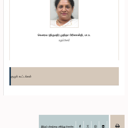
கௌரவ (திருமதி) முதிதா பிரிஸான்தி, பா.உ.
உறுப்பினர்
குழுக் கூட்டங்கள்
கௌரவ (திருமதி) ராஜிகா விக்கிரமசிங்ஹ, பா.உ.
உறுப்பினர்
இந்தப் பக்கத்தை பகிர்ந்து கொள்க
Facebook