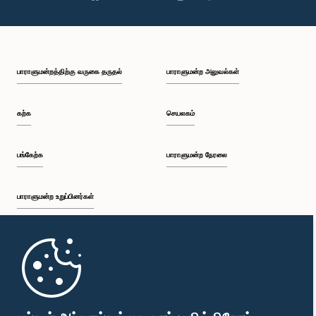
கௌரவ (திருமதி) மஞ்சுலா திசாநாயக, பா.உ.
உறுப்பினர்
பாராளுமன்றத்திற்கு வருகை தருதல்
பாராளுமன்ற அலுவல்கள்
கற்க
செயலகம்
பங்கேற்க
பாராளுமன்ற நேரலை
பாராளுமன்ற உறுப்பினர்கள்
கௌரவ ஜகத் சமரவிக்ரம, பா.உ.
உறுப்பினர்
முதற்பக்கம்
பாராளுமன்ற கையடக்க செயலி