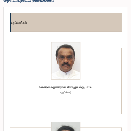
உறுப்பினர்கள்
கௌரவ கருணாதாஸ கொடிதுவக்கு, பா.உ.
உறுப்பினர்