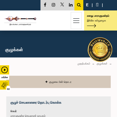
E
|
සි
|
எனது பாராளுமன்றம்
இங்கே உள்நுழைக
குழுக்கள்
முதற்பக்கம்
குழுக்கள்
பார்க்க
குழுவை பின் தொடர
02
குழுச் செயலாளரை தொடர்பு கொள்க
பெயர்
பாராளுமன்ற செயலாளர் நாயகம்