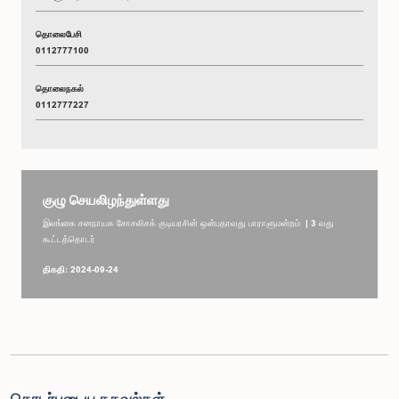
தொலைபேசி
0112777100
தொலைநகல்
0112777227
குழு செயலிழந்துள்ளது
இலங்கை சனநாயக சோசலிசக் குடியரசின் ஒன்பதாவது பாராளுமன்றம் | 3 வது
கூட்டத்தொடர்
திகதி: 2024-09-24
தொடர்புடைய தகவல்கள்