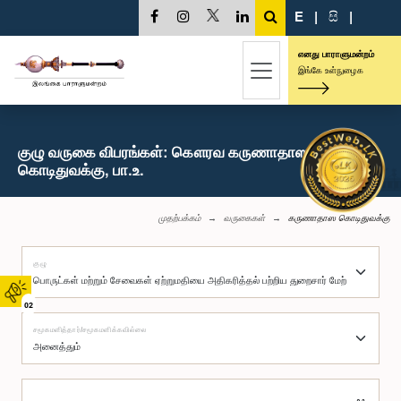
E
|
සි
|
எனது பாராளுமன்றம்
இங்கே உள்நுழைக
குழு வருகை விபரங்கள்: கௌரவ கருணாதாஸ
கொடிதுவக்கு, பா.உ.
முதற்பக்கம்
வருகைகள்
கருணாதாஸ கொடிதுவக்கு
குழு
02
சமூகமளித்தார்/சமூகமளிக்கவில்லை