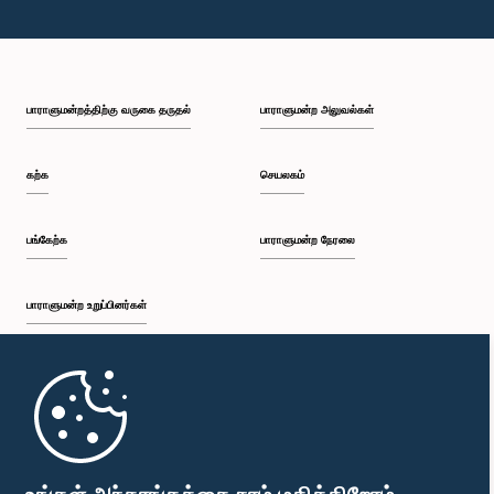
பாராளுமன்றத்திற்கு வருகை தருதல்
பாராளுமன்ற அலுவல்கள்
கற்க
செயலகம்
பங்கேற்க
பாராளுமன்ற நேரலை
பாராளுமன்ற உறுப்பினர்கள்
முதற்பக்கம்
பாராளுமன்ற கையடக்க செயலி