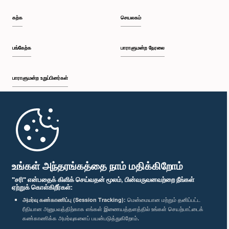
கற்க
செயலகம்
பங்கேற்க
பாராளுமன்ற நேரலை
பாராளுமன்ற உறுப்பினர்கள்
முதற்பக்கம்
பாராளுமன்ற கையடக்க செயலி
உங்கள் அந்தரங்கத்தை நாம் மதிக்கிறோம்
"சரி" என்பதைக் கிளிக் செய்வதன் மூலம், பின்வருவனவற்றை நீங்கள்
ஏற்றுக் கொள்கிறீர்கள்:
அமர்வு கண்காணிப்பு (Session Tracking):
மென்மையான மற்றும் தனிப்பட்ட
ரீதியான அனுபவத்திற்காக எங்கள் இணையத்தளத்தில் உங்கள் செயற்பாட்டைக்
எம்மை பின்தொடர்க :
கண்காணிக்க அமர்வுகளைப் பயன்படுத்துகிறோம்.