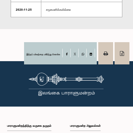
2020-11-25
சமூகமளிக்கவில்லை
இந்தப் பக்கத்தை பகிர்ந்து கொள்க
Facebook
X
WhatsApp
LinkedIn
பாராளுமன்றத்திற்கு வருகை தருதல்
பாராளுமன்ற அலுவல்கள்