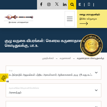
E
|
සි
|
எனது பாராளுமன்றம்
இங்கே உள்நுழைக
குழு வருகை விபரங்கள்: கௌரவ கருணாதாஸ
கொடிதுவக்கு, பா.உ.
முதற்பக்கம்
வருகைகள்
கருணாதாஸ கொடிதுவக்கு
குழு
02
சமூகமளித்தார்/சமூகமளிக்கவில்லை