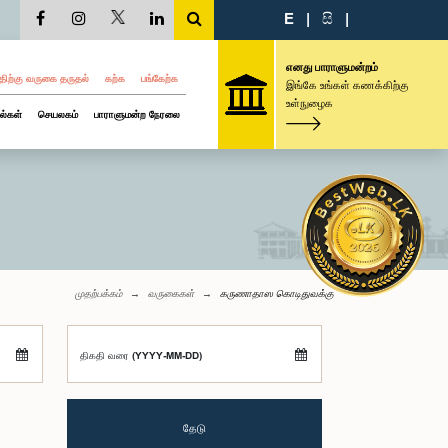
E
|
සි
|
எனது பாராளுமன்றம்
திற்கு வருகை தருதல்
கற்க
பங்கேற்க
இங்கே உங்கள் கணக்கிற்கு
உள்நுழைக
ல்கள்
செயலகம்
பாராளுமன்ற நேரலை
முதற்பக்கம்
வருகைகள்
கருணாதாஸ கொடிதுவக்கு
திகதி வரை (YYYY-MM-DD)
தேடு