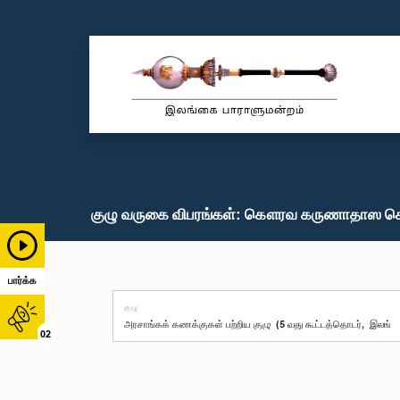
குழு வருகை விபரங்கள்: கௌரவ கருணாதாஸ கொட
பார்க்க
குழு
02