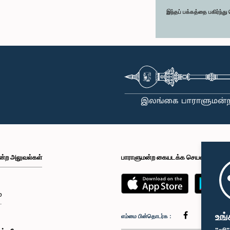
இந்தப் பக்கத்தை பகிர்ந்த
ன்ற அலுவல்கள்
பாராளுமன்ற கையடக்க செயலி
்
உங்
எம்மை பின்தொடர்க :