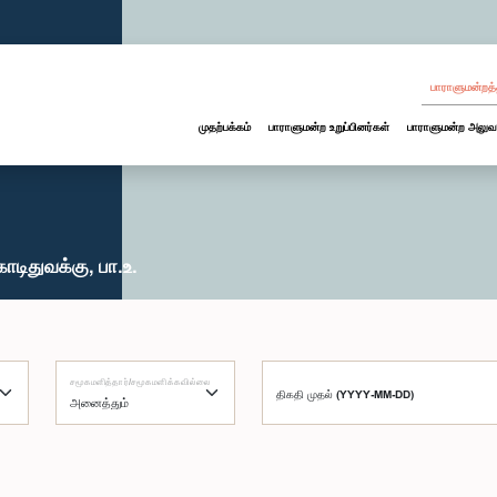
பாராளுமன்றத்
முதற்பக்கம்
பாராளுமன்ற உறுப்பினர்கள்
பாராளுமன்ற அலுவ
ிதுவக்கு, பா.உ.
சமூகமளித்தார்/சமூகமளிக்கவில்லை
திகதி முதல் (YYYY-MM-DD)