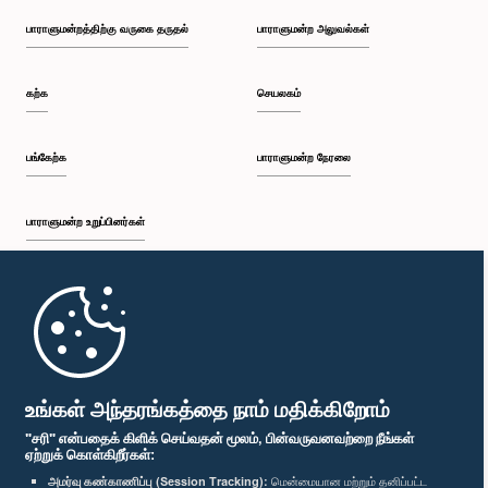
பாராளுமன்றத்திற்கு வருகை தருதல்
பாராளுமன்ற அலுவல்கள்
கற்க
செயலகம்
பங்கேற்க
பாராளுமன்ற நேரலை
பாராளுமன்ற உறுப்பினர்கள்
முதற்பக்கம்
பாராளுமன்ற கையடக்க செயலி
உங்கள் அந்தரங்கத்தை நாம் மதிக்கிறோம்
"சரி" என்பதைக் கிளிக் செய்வதன் மூலம், பின்வருவனவற்றை நீங்கள்
ஏற்றுக் கொள்கிறீர்கள்:
அமர்வு கண்காணிப்பு (Session Tracking):
மென்மையான மற்றும் தனிப்பட்ட