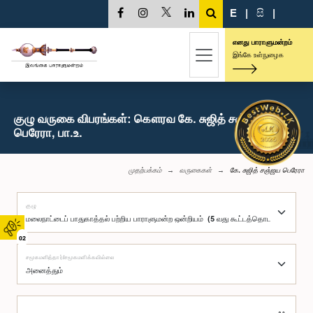
E
|
සි
|
எனது பாராளுமன்றம்
இங்கே உள்நுழைக
குழு வருகை விபரங்கள்: கௌரவ கே. சுஜித் சஞ்ஜய
பெரேரா, பா.உ.
முதற்பக்கம்
வருகைகள்
கே. சுஜித் சஞ்ஜய பெரேரா
குழு
02
சமூகமளித்தார்/சமூகமளிக்கவில்லை