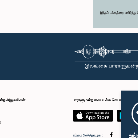
இந்தப் பக்கத்தை பகிர்ந்த
ன்ற அலுவல்கள்
பாராளுமன்ற கையடக்க செயலி
்
உங்
எம்மை பின்தொடர்க :