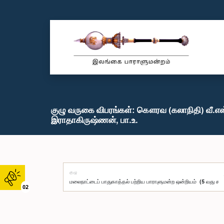
குழு வருகை விபரங்கள்: கௌரவ (கலாநிதி) வீ.எஸ
இராதாகிருஷ்ணன், பா.உ.
குழு
02