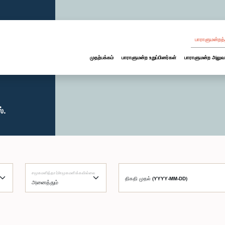
பாராளுமன்றத்
முதற்பக்கம்
பாராளுமன்ற உறுப்பினர்கள்
பாராளுமன்ற அலுவ
்.
சமூகமளித்தார்/சமூகமளிக்கவில்லை
திகதி முதல் (YYYY-MM-DD)