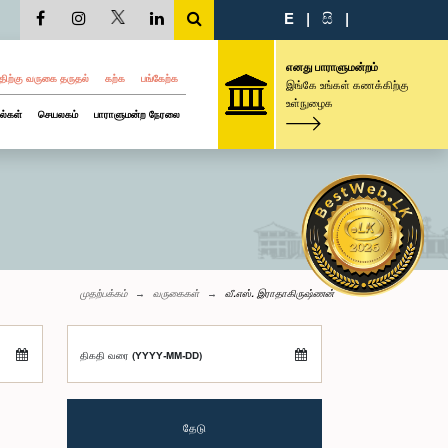
E
|
සි
|
எனது பாராளுமன்றம்
திற்கு வருகை தருதல்
கற்க
பங்கேற்க
இங்கே உங்கள் கணக்கிற்கு
உள்நுழைக
ல்கள்
செயலகம்
பாராளுமன்ற நேரலை
முதற்பக்கம்
வருகைகள்
வீ.எஸ். இராதாகிருஷ்ணன்
திகதி வரை (YYYY-MM-DD)
தேடு