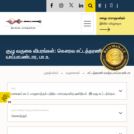
E
|
සි
|
எனது பாராளுமன்றம்
இங்கே உள்நுழைக
குழு வருகை விபரங்கள்: கௌரவ சட்டத்தரணி வசந்த
யாப்பாபண்டார, பா.உ.
முதற்பக்கம்
வருகைகள்
சட்டத்தரணி வசந்த யாப்பாபண்டார
குழு
02
சமூகமளித்தார்/சமூகமளிக்கவில்லை