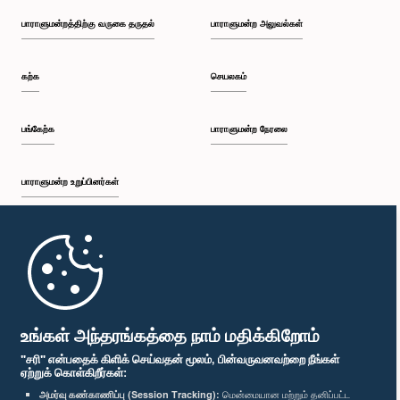
பாராளுமன்றத்திற்கு வருகை தருதல்
பாராளுமன்ற அலுவல்கள்
கற்க
செயலகம்
பங்கேற்க
பாராளுமன்ற நேரலை
பாராளுமன்ற உறுப்பினர்கள்
முதற்பக்கம்
பாராளுமன்ற கையடக்க செயலி
உங்கள் அந்தரங்கத்தை நாம் மதிக்கிறோம்
"சரி" என்பதைக் கிளிக் செய்வதன் மூலம், பின்வருவனவற்றை நீங்கள்
ஏற்றுக் கொள்கிறீர்கள்:
அமர்வு கண்காணிப்பு (Session Tracking):
மென்மையான மற்றும் தனிப்பட்ட