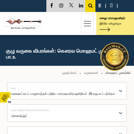
E
|
සි
|
எனது பாராளுமன்றம்
இங்கே உள்நுழைக
குழு வருகை விபரங்கள்: கௌரவ மொஹமட் முஸம்மில்,
பா.உ.
முதற்பக்கம்
வருகைகள்
மொஹமட் முஸம்மில்
குழு
02
சமூகமளித்தார்/சமூகமளிக்கவில்லை