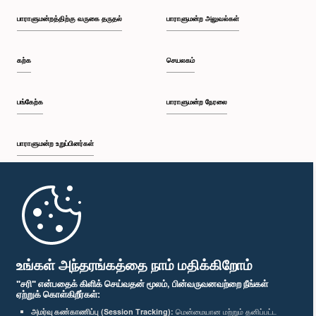
பாராளுமன்றத்திற்கு வருகை தருதல்
பாராளுமன்ற அலுவல்கள்
கற்க
செயலகம்
பங்கேற்க
பாராளுமன்ற நேரலை
பாராளுமன்ற உறுப்பினர்கள்
முதற்பக்கம்
பாராளுமன்ற கையடக்க செயலி
உங்கள் அந்தரங்கத்தை நாம் மதிக்கிறோம்
"சரி" என்பதைக் கிளிக் செய்வதன் மூலம், பின்வருவனவற்றை நீங்கள்
ஏற்றுக் கொள்கிறீர்கள்:
அமர்வு கண்காணிப்பு (Session Tracking):
மென்மையான மற்றும் தனிப்பட்ட