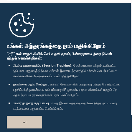
முதற்பக்கம்
பாராளுமன்ற கையடக்க செயலி
உங்கள் அந்தரங்கத்தை நாம் மதிக்கிறோம்
"சரி" என்பதைக் கிளிக் செய்வதன் மூலம், பின்வருவனவற்றை நீங்கள்
ஏற்றுக் கொள்கிறீர்கள்:
அமர்வு கண்காணிப்பு (Session Tracking):
மென்மையான மற்றும் தனிப்பட்ட
ரீதியான அனுபவத்திற்காக எங்கள் இணையத்தளத்தில் உங்கள் செயற்பாட்டைக்
எம்மை பின்தொடர்க :
கண்காணிக்க அமர்வுகளைப் பயன்படுத்துகிறோம்.
தரவினைப் பதிவு செய்தல் :
எங்கள் சேவைகளின் பாதுகாப்பு மற்றும் செயற்பாட்டை
விருதுகள்
உறுதிப்படுத்துவதற்காக நாம் உங்களது IP முகவரி, சாதன விவரங்கள் மற்றும் பிற
தொடர்புடைய தரவை நாங்கள் பதிவு செய்கிறோம்.
பயனர் நடத்தை பகுப்பாய்வு :
எமது இணையத்தளத்தை மேம்படுத்த நாம் பயனர்
தனியுரிமைக் கொள்கை
நடத்தையை பகுப்பாய்வு செய்கிறோம்.
பதிப்புரிமை © இலங்கை பாராளுமன்றம்.
சரி
முழுப்பதிப்புரிமையுடையது.
வடிவமைத்து உருவாக்கியது
TekGeeks