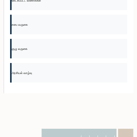
கேட்கப்பட்ட வினாக்கள்
சபை வருகை
குழு வருகை
அரசியல் வாழ்வு