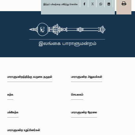
இந்தப் பக்கத்தை பகிர்ந்து கொள்க
Facebook
X
WhatsApp
LinkedIn
பாராளுமன்றத்திற்கு வருகை தருதல்
பாராளுமன்ற அலுவல்கள்
கற்க
செயலகம்
பங்கேற்க
பாராளுமன்ற நேரலை
பாராளுமன்ற உறுப்பினர்கள்