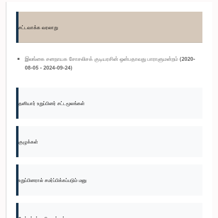
சட்டவாக்க வரலாறு
இலங்கை சனநாயக சோசலிசக் குடியரசின் ஒன்பதாவது பாராளுமன்றம் (2020-
08-05 - 2024-09-24)
தனியார் உறுப்பினர் சட்டமூலங்கள்
குழுக்கள்
உறுப்பினரால் சமர்ப்பிக்கப்படும் மனு