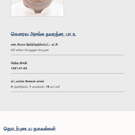
கௌரவ அசங்க நவரத்ன, பா.உ.
கடைசியாக தேர்ந்தெடுக்கப்பட்ட கட்சி
ஸ்ரீ லங்கா பொதுஜன பெரமுன
பிறந்த திகதி
1981-01-09
சட்டவாக்க சேவைக் காலம்
4 ஆண்டுகள், 1 மாதங்கள், 19 நாட்கள்
தொடர்புடைய தகவல்கள்