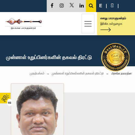
E
|
සි
|
எனது பாராளுமன்றம்
இங்கே உள்நுழைக
முன்னாள் உறுப்பினர்களின் தகவல் திரட்டு
முதற்பக்கம்
முன்னாள் உறுப்பினர்களின் தகவல் திரட்டு
அசங்க நவரத்ன
02